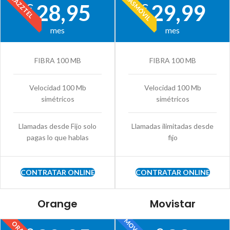
MÁSMÓVIL
JAZZTEL
28,95
29,99
€
€
mes
mes
FIBRA 100 MB
FIBRA 100 MB
Velocidad 100 Mb
Velocidad 100 Mb
simétricos
simétricos
Llamadas desde Fijo solo
Llamadas ilimitadas desde
pagas lo que hablas
fijo
CONTRATAR ONLINE
CONTRATAR ONLINE
Orange
Movistar