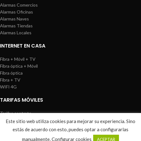
Alarmas Comercios
Alarmas Oficinas
Alarmas Naves
Alarmas Tiendas
Alarmas Locales
INTERNET EN CASA
Fibra + Móvil + TV
Fibra óptica + Móvil
Fibra óptica
Fibra + TV
WIFI 4G
TARIFAS MÓVILES
Tarifas contrato
Tarifas prepago
Este sitio web utiliza cookies para mejorar su experiencia. Sino
WIREDOSAFE
2021
Aviso Legal
|
Política de Cookies
|
Sitemap
estás de acuerdo con esto, puedes optar a configurarlas
0
manualmente.
Configurar cookies
ACEPTAR