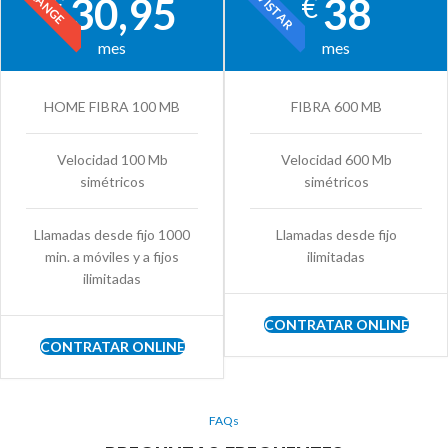
MOVISTAR
ORANGE
30,95
38
€
€
mes
mes
HOME FIBRA 100 MB
FIBRA 600 MB
Velocidad 100 Mb
Velocidad 600 Mb
simétricos
simétricos
Llamadas desde fijo 1000
Llamadas desde fijo
min. a móviles y a fijos
ilimitadas
ilimitadas
CONTRATAR ONLINE
CONTRATAR ONLINE
FAQs