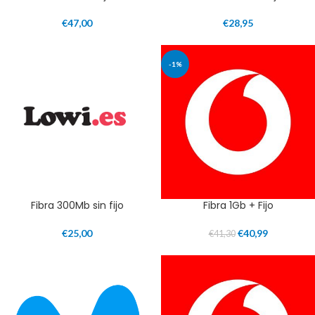
€
47,00
€
28,95
-1%
Fibra 300Mb sin fijo
Fibra 1Gb + Fijo
€
25,00
€
40,99
€
41,30