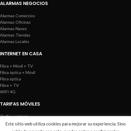
ALARMAS NEGOCIOS
Alarmas Comercios
Alarmas Oficinas
Alarmas Naves
Alarmas Tiendas
Alarmas Locales
INTERNET EN CASA
Fibra + Móvil + TV
Fibra óptica + Móvil
Fibra óptica
Fibra + TV
WIFI 4G
TARIFAS MÓVILES
Tarifas contrato
Tarifas prepago
Este sitio web utiliza cookies para mejorar su experiencia. Sino
WIREDOSAFE
2021
Aviso Legal
|
Política de Cookies
|
Sitemap