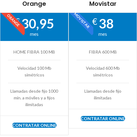
Orange
Movistar
MOVISTAR
ORANGE
30,95
38
€
€
mes
mes
HOME FIBRA 100 MB
FIBRA 600 MB
Velocidad 100 Mb
Velocidad 600 Mb
simétricos
simétricos
Llamadas desde fijo 1000
Llamadas desde fijo
min. a móviles y a fijos
ilimitadas
ilimitadas
CONTRATAR ONLINE
CONTRATAR ONLINE