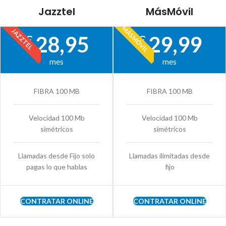
Jazztel
MásMóvil
MÁSMÓVIL
JAZZTEL
28,95
29,99
€
€
mes
mes
FIBRA 100 MB
FIBRA 100 MB
Velocidad 100 Mb
Velocidad 100 Mb
simétricos
simétricos
Llamadas desde Fijo solo
Llamadas ilimitadas desde
pagas lo que hablas
fijo
CONTRATAR ONLINE
CONTRATAR ONLINE