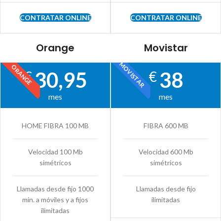
CONTRATAR ONLINE
CONTRATAR ONLINE
Orange
Movistar
MOVISTAR
ORANGE
30,95
38
€
€
mes
mes
HOME FIBRA 100 MB
FIBRA 600 MB
Velocidad 100 Mb
Velocidad 600 Mb
simétricos
simétricos
Llamadas desde fijo 1000
Llamadas desde fijo
min. a móviles y a fijos
ilimitadas
ilimitadas