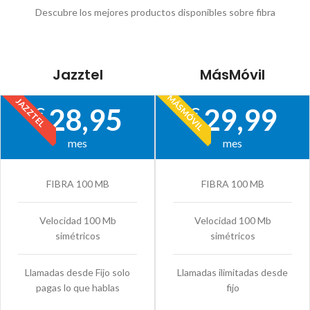
Descubre los mejores productos disponibles sobre fibra
Jazztel
MásMóvil
MÁSMÓVIL
JAZZTEL
28,95
29,99
€
€
mes
mes
FIBRA 100 MB
FIBRA 100 MB
Velocidad 100 Mb
Velocidad 100 Mb
simétricos
simétricos
Llamadas desde Fijo solo
Llamadas ilimitadas desde
pagas lo que hablas
fijo