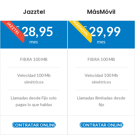
Jazztel
MásMóvil
MÁSMÓVIL
JAZZTEL
28,95
29,99
€
€
mes
mes
FIBRA 100 MB
FIBRA 100 MB
Velocidad 100 Mb
Velocidad 100 Mb
simétricos
simétricos
Llamadas desde Fijo solo
Llamadas ilimitadas desde
pagas lo que hablas
fijo
CONTRATAR ONLINE
CONTRATAR ONLINE