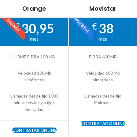
Orange
Movistar
MOVISTAR
ORANGE
30,95
38
€
€
mes
mes
HOME FIBRA 100 MB
FIBRA 600 MB
Velocidad 100 Mb
Velocidad 600 Mb
simétricos
simétricos
Llamadas desde fijo 1000
Llamadas desde fijo
min. a móviles y a fijos
ilimitadas
ilimitadas
CONTRATAR ONLINE
CONTRATAR ONLINE