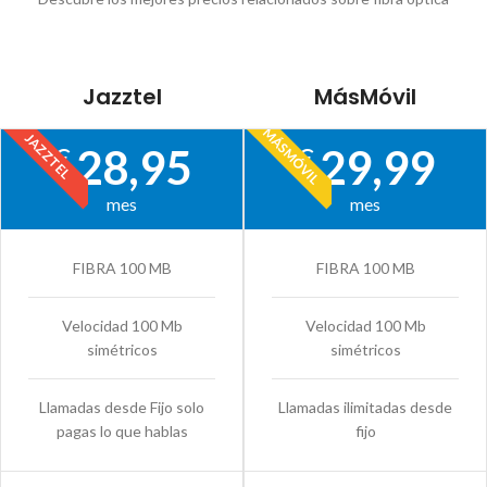
Jazztel
MásMóvil
MÁSMÓVIL
JAZZTEL
28,95
29,99
€
€
mes
mes
FIBRA 100 MB
FIBRA 100 MB
Velocidad 100 Mb
Velocidad 100 Mb
simétricos
simétricos
Llamadas desde Fijo solo
Llamadas ilimitadas desde
pagas lo que hablas
fijo