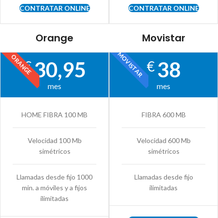
CONTRATAR ONLINE
CONTRATAR ONLINE
Orange
Movistar
MOVISTAR
ORANGE
30,95
38
€
€
mes
mes
HOME FIBRA 100 MB
FIBRA 600 MB
Velocidad 100 Mb
Velocidad 600 Mb
simétricos
simétricos
Llamadas desde fijo 1000
Llamadas desde fijo
min. a móviles y a fijos
ilimitadas
ilimitadas