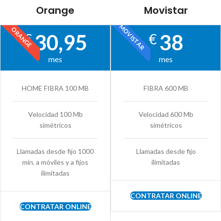
Orange
Movistar
MOVISTAR
ORANGE
30,95
38
€
€
mes
mes
HOME FIBRA 100 MB
FIBRA 600 MB
Velocidad 100 Mb
Velocidad 600 Mb
simétricos
simétricos
Llamadas desde fijo 1000
Llamadas desde fijo
min. a móviles y a fijos
ilimitadas
ilimitadas
CONTRATAR ONLINE
CONTRATAR ONLINE