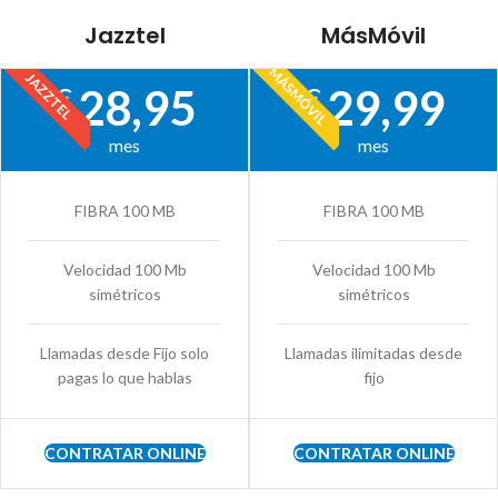
Jazztel
MásMóvil
MÁSMÓVIL
JAZZTEL
28,95
29,99
€
€
mes
mes
FIBRA 100 MB
FIBRA 100 MB
Velocidad 100 Mb
Velocidad 100 Mb
simétricos
simétricos
Llamadas desde Fijo solo
Llamadas ilimitadas desde
pagas lo que hablas
fijo
CONTRATAR ONLINE
CONTRATAR ONLINE