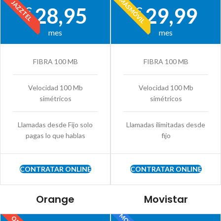
MÁSMÓVIL
JAZZTEL
28,95
29,99
€
€
mes
mes
FIBRA 100 MB
FIBRA 100 MB
Velocidad 100 Mb
Velocidad 100 Mb
simétricos
simétricos
Llamadas desde Fijo solo
Llamadas ilimitadas desde
pagas lo que hablas
fijo
CONTRATAR ONLINE
CONTRATAR ONLINE
Orange
Movistar