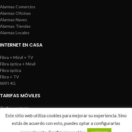
Alarmas Comercios
Alarmas Oficinas
Alarmas Naves
Alarmas Tiendas
Alarmas Locales
INTERNET EN CASA
Fibra + Móvil + TV
Fibra óptica + Móvil
Fibra óptica
Fibra + TV
WIFI 4G
TARIFAS MÓVILES
Tarifas contrato
Tarifas prepago
Este sitio web utiliza cookies para mejorar su experiencia. Sino
WIREDOSAFE
2021
Aviso Legal
|
Política de Cookies
|
Sitemap
estás de acuerdo con esto, puedes optar a configurarlas
0