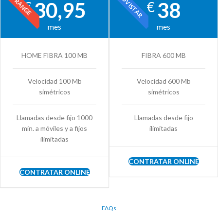
MOVISTAR
ORANGE
30,95
38
€
€
mes
mes
HOME FIBRA 100 MB
FIBRA 600 MB
Velocidad 100 Mb
Velocidad 600 Mb
simétricos
simétricos
Llamadas desde fijo 1000
Llamadas desde fijo
min. a móviles y a fijos
ilimitadas
ilimitadas
CONTRATAR ONLINE
CONTRATAR ONLINE
FAQs