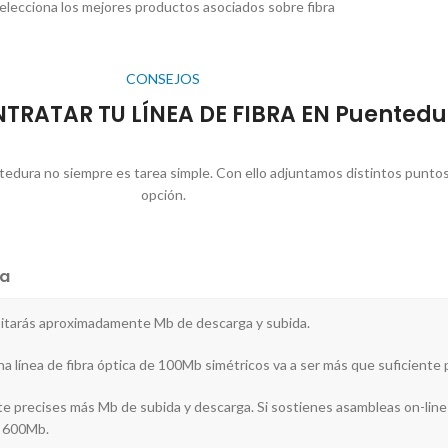
elecciona los mejores productos asociados sobre fibra
CONSEJOS
NTRATAR TU LÍNEA DE FIBRA EN Puentedu
tedura no siempre es tarea simple. Con ello adjuntamos distintos punto
opción.
a
cesitarás aproximadamente Mb de descarga y subida.
a línea de fibra óptica de 100Mb simétricos va a ser más que suficiente p
nte precises más Mb de subida y descarga. Si sostienes asambleas on-line
de 600Mb.