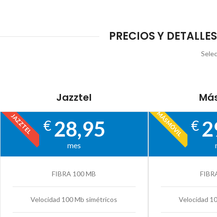
PRECIOS Y DETALLES
Selec
Jazztel
Más
MÁSMÓVIL
JAZZTEL
28,95
2
€
€
mes
FIBRA 100 MB
FIBR
Velocidad 100 Mb simétricos
Velocidad 1