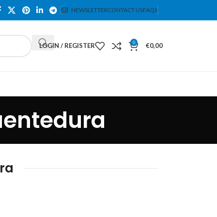
NEWSLETTER
CONTACT US
FAQS
0
LOGIN / REGISTER
€
0,00
uentedura
ra