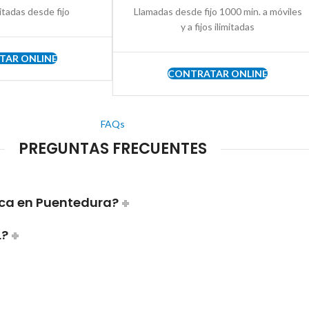
itadas desde fijo
Llamadas desde fijo 1000 min. a móviles
y a fijos ilimitadas
TAR ONLINE
CONTRATAR ONLINE
FAQs
PREGUNTAS FRECUENTES
ica en Puentedura?
L?