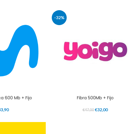
-32%
ca 600 Mb + Fijo
Fibra 500Mb + Fijo
33,90
€
32,00
€
47,00