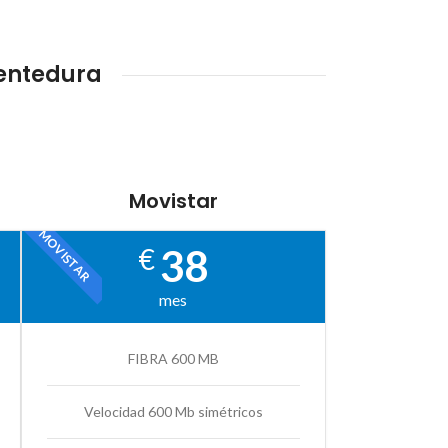
uentedura
Movistar
MOVISTAR
38
€
mes
FIBRA 600 MB
Velocidad 600 Mb simétricos