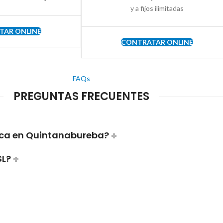
y a fijos ilimitadas
TAR ONLINE
CONTRATAR ONLINE
FAQs
PREGUNTAS FRECUENTES
ica en Quintanabureba?
SL?