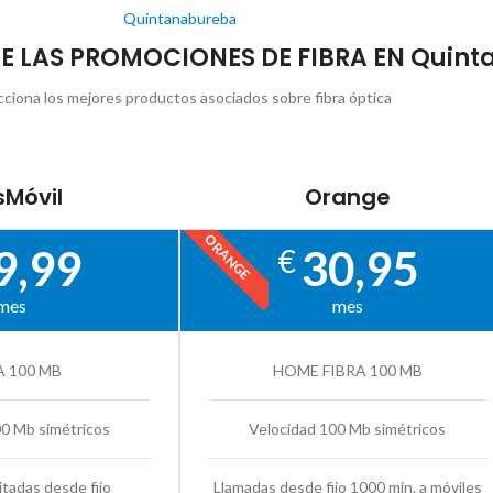
Quintanabureba
DE LAS PROMOCIONES DE FIBRA EN Quin
cciona los mejores productos asociados sobre fibra óptica
Móvil
Orange
ORANGE
9,99
30,95
€
mes
mes
A 100 MB
HOME FIBRA 100 MB
00 Mb simétricos
Velocidad 100 Mb simétricos
itadas desde fijo
Llamadas desde fijo 1000 min. a móviles