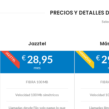
PRECIOS Y DETALLES 
Sele
Jazztel
Más
MÁSMÓVIL
JAZZTEL
28,95
2
€
€
mes
FIBRA 100 MB
FIBR
Velocidad 100 Mb simétricos
Velocidad 1
Llamadas desde Fijo solo pagas lo que
Llamadas ilim