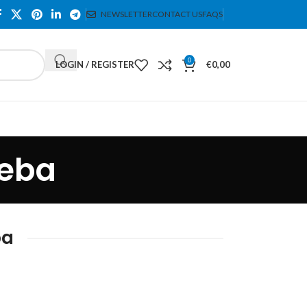
NEWSLETTER
CONTACT US
FAQS
0
LOGIN / REGISTER
€
0,00
reba
ba