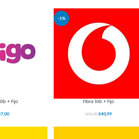
-1%
1Gb + Fijo
Fibra 1Gb + Fijo
47,00
€
40,99
€
41,30