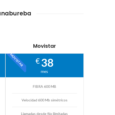
tanabureba
Movistar
MOVISTAR
38
€
mes
FIBRA 600 MB
Velocidad 600 Mb simétricos
Llamadas desde fijo ilimitadas