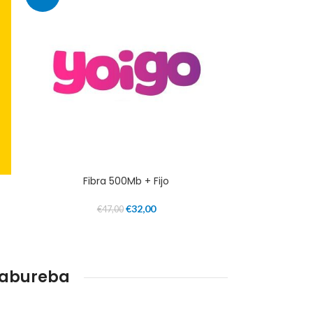
Fibra 500Mb + Fijo
€
32,00
€
47,00
nabureba