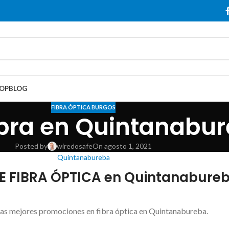
OP
BLOG
FIBRA ÓPTICA BURGOS
ibra en Quintanabu
Posted by
wiredosafe
On agosto 1, 2021
Quintanabureba
E FIBRA ÓPTICA en Quintanabure
las mejores promociones en fibra óptica en Quintanabureba.