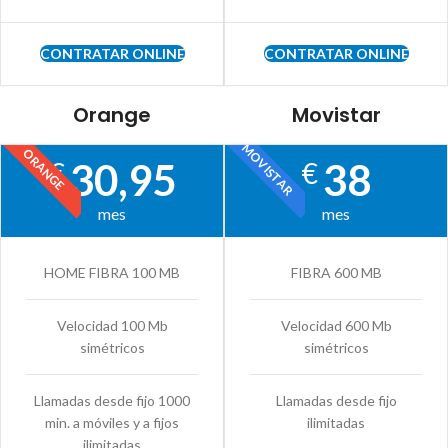
CONTRATAR ONLINE
CONTRATAR ONLINE
Orange
Movistar
MOVISTAR
ORANGE
30,95
38
€
€
mes
mes
HOME FIBRA 100 MB
FIBRA 600 MB
Velocidad 100 Mb
Velocidad 600 Mb
simétricos
simétricos
Llamadas desde fijo 1000
Llamadas desde fijo
min. a móviles y a fijos
ilimitadas
ilimitadas