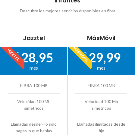
Infantes
Descubre los mejores servicios disponibles en fibra
Jazztel
MásMóvil
MÁSMÓVIL
JAZZTEL
28,95
29,99
€
€
mes
mes
FIBRA 100 MB
FIBRA 100 MB
Velocidad 100 Mb
Velocidad 100 Mb
simétricos
simétricos
Llamadas desde Fijo solo
Llamadas ilimitadas desde
pagas lo que hablas
fijo