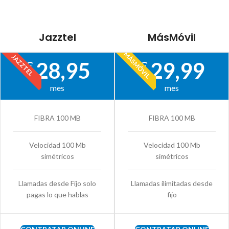
Jazztel
MásMóvil
MÁSMÓVIL
JAZZTEL
28,95
29,99
€
€
mes
mes
FIBRA 100 MB
FIBRA 100 MB
Velocidad 100 Mb
Velocidad 100 Mb
simétricos
simétricos
Llamadas desde Fijo solo
Llamadas ilimitadas desde
pagas lo que hablas
fijo