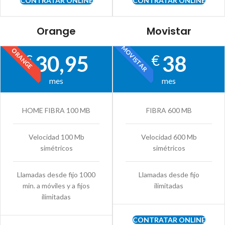
CONTRATAR ONLINE
CONTRATAR ONLINE
Orange
Movistar
MOVISTAR
ORANGE
30,95
38
€
€
mes
mes
HOME FIBRA 100 MB
FIBRA 600 MB
Velocidad 100 Mb
Velocidad 600 Mb
simétricos
simétricos
Llamadas desde fijo 1000
Llamadas desde fijo
min. a móviles y a fijos
ilimitadas
ilimitadas
CONTRATAR ONLINE