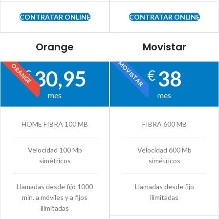
CONTRATAR ONLINE
CONTRATAR ONLINE
Orange
Movistar
MOVISTAR
ORANGE
30,95
38
€
€
mes
mes
HOME FIBRA 100 MB
FIBRA 600 MB
Velocidad 100 Mb
Velocidad 600 Mb
simétricos
simétricos
Llamadas desde fijo 1000
Llamadas desde fijo
min. a móviles y a fijos
ilimitadas
ilimitadas