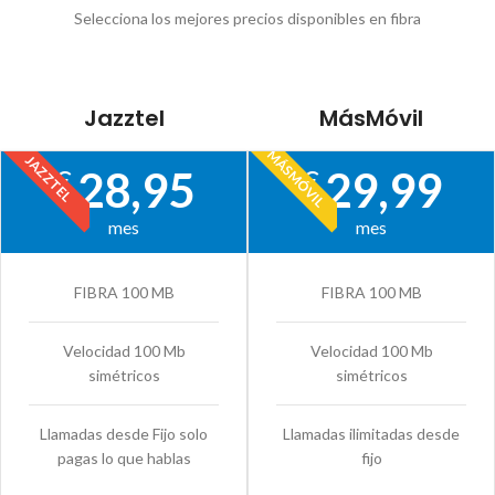
Selecciona los mejores precios disponibles en fibra
Jazztel
MásMóvil
MÁSMÓVIL
JAZZTEL
28,95
29,99
€
€
mes
mes
FIBRA 100 MB
FIBRA 100 MB
Velocidad 100 Mb
Velocidad 100 Mb
simétricos
simétricos
Llamadas desde Fijo solo
Llamadas ilimitadas desde
pagas lo que hablas
fijo