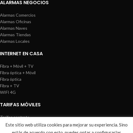
ALARMAS NEGOCIOS
Alarmas Comercios
Alarmas Oficinas
Alarmas Naves
Alarmas Tiendas
Alarmas Locales
INTERNET EN CASA
Fibra + Móvil + TV
Fibra óptica + Móvil
Fibra óptica
Fibra + TV
WIFI 4G
TARIFAS MÓVILES
Tarifas contrato
Tarifas prepago
Este sitio web utiliza cookies para mejorar su experiencia. Sino
WIREDOSAFE
2021
Aviso Legal
|
Política de Cookies
|
Sitemap
estás de acuerdo con esto, puedes optar a configurarlas