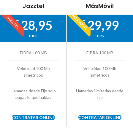
Jazztel
MásMóvil
MÁSMÓVIL
JAZZTEL
28,95
29,99
€
€
mes
mes
FIBRA 100 MB
FIBRA 100 MB
Velocidad 100 Mb
Velocidad 100 Mb
simétricos
simétricos
Llamadas desde Fijo solo
Llamadas ilimitadas desde
pagas lo que hablas
fijo
CONTRATAR ONLINE
CONTRATAR ONLINE