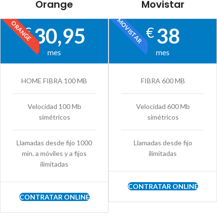
Orange
Movistar
MOVISTAR
ORANGE
30,95
38
€
€
mes
mes
HOME FIBRA 100 MB
FIBRA 600 MB
Velocidad 100 Mb
Velocidad 600 Mb
simétricos
simétricos
Llamadas desde fijo 1000
Llamadas desde fijo
min. a móviles y a fijos
ilimitadas
ilimitadas
CONTRATAR ONLINE
CONTRATAR ONLINE