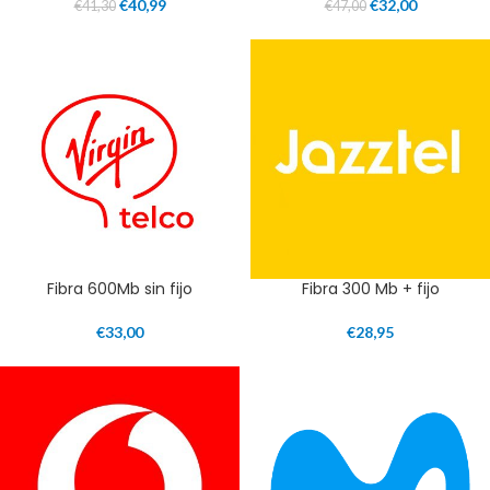
€
40,99
€
32,00
€
41,30
€
47,00
Fibra 600Mb sin fijo
Fibra 300 Mb + fijo
€
33,00
€
28,95