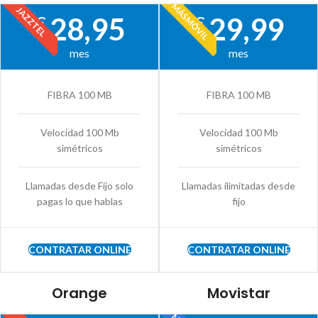
MÁSMÓVIL
JAZZTEL
28,95
29,99
€
€
mes
mes
FIBRA 100 MB
FIBRA 100 MB
Velocidad 100 Mb
Velocidad 100 Mb
simétricos
simétricos
Llamadas desde Fijo solo
Llamadas ilimitadas desde
pagas lo que hablas
fijo
CONTRATAR ONLINE
CONTRATAR ONLINE
Orange
Movistar