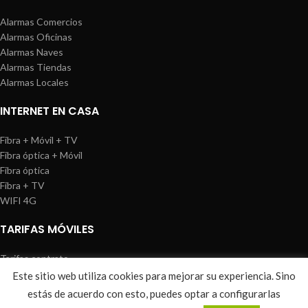
Alarmas Comercios
Alarmas Oficinas
Alarmas Naves
Alarmas Tiendas
Alarmas Locales
INTERNET EN CASA
Fibra + Móvil + TV
Fibra óptica + Móvil
Fibra óptica
Fibra + TV
WIFI 4G
TARIFAS MÓVILES
Tarifas contrato
Tarifas prepago
Este sitio web utiliza cookies para mejorar su experiencia. Sino
WIREDOSAFE
2021
Aviso Legal
|
Política de Cookies
|
Sitemap
estás de acuerdo con esto, puedes optar a configurarlas
0