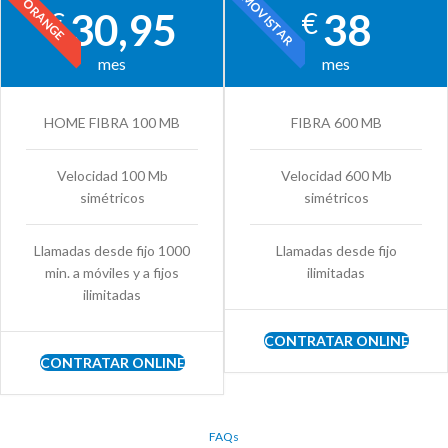
MOVISTAR
ORANGE
30,95
38
€
€
mes
mes
HOME FIBRA 100 MB
FIBRA 600 MB
Velocidad 100 Mb
Velocidad 600 Mb
simétricos
simétricos
Llamadas desde fijo 1000
Llamadas desde fijo
min. a móviles y a fijos
ilimitadas
ilimitadas
CONTRATAR ONLINE
CONTRATAR ONLINE
FAQs