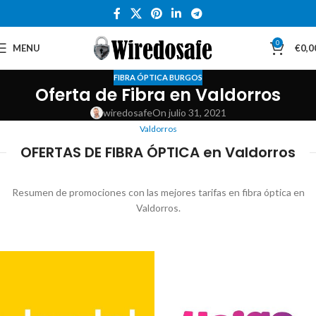
0
MENU
€
0,0
FIBRA ÓPTICA BURGOS
Oferta de Fibra en Valdorros
wiredosafe
On julio 31, 2021
Valdorros
OFERTAS DE FIBRA ÓPTICA en Valdorros
Resumen de promociones con las mejores tarifas en fibra óptica en
Valdorros.