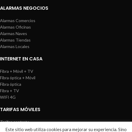
ALARMAS NEGOCIOS
Alarmas Comercios
Alarmas Oficinas
Alarmas Naves
Alarmas Tiendas
Alarmas Locales
INTERNET EN CASA
Fibra + Móvil + TV
Fibra óptica + Móvil
Fibra óptica
Fibra + TV
WIFI 4G
TARIFAS MÓVILES
Tarifas contrato
Tarifas prepago
Este sitio web utiliza cookies para mejorar su experiencia. Sino