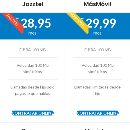
Jazztel
MásMóvil
MÁSMÓVIL
JAZZTEL
28,95
29,99
€
€
mes
mes
FIBRA 100 MB
FIBRA 100 MB
Velocidad 100 Mb
Velocidad 100 Mb
simétricos
simétricos
Llamadas desde Fijo solo
Llamadas ilimitadas desde
pagas lo que hablas
fijo
CONTRATAR ONLINE
CONTRATAR ONLINE