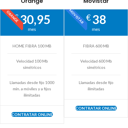
Orange
Movistar
MOVISTAR
ORANGE
30,95
38
€
€
mes
mes
HOME FIBRA 100 MB
FIBRA 600 MB
Velocidad 100 Mb
Velocidad 600 Mb
simétricos
simétricos
Llamadas desde fijo 1000
Llamadas desde fijo
min. a móviles y a fijos
ilimitadas
ilimitadas
CONTRATAR ONLINE
CONTRATAR ONLINE