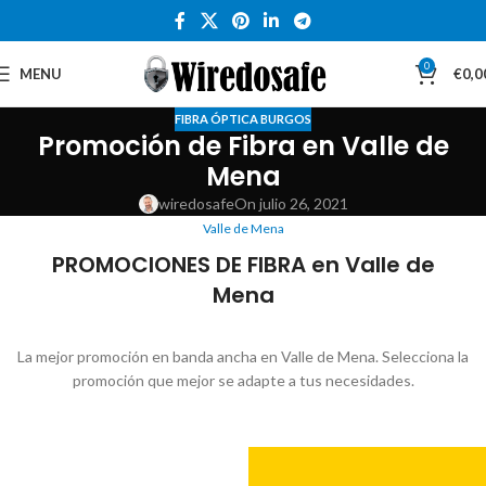
0
MENU
€
0,0
FIBRA ÓPTICA BURGOS
Promoción de Fibra en Valle de
Mena
wiredosafe
On julio 26, 2021
Valle de Mena
PROMOCIONES DE FIBRA en Valle de
Mena
La mejor promoción en banda ancha en Valle de Mena. Selecciona la
promoción que mejor se adapte a tus necesidades.