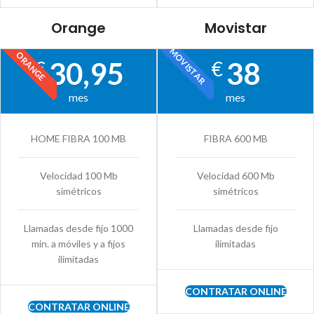
Orange
Movistar
MOVISTAR
ORANGE
30,95
38
€
€
mes
mes
HOME FIBRA 100 MB
FIBRA 600 MB
Velocidad 100 Mb
Velocidad 600 Mb
simétricos
simétricos
Llamadas desde fijo 1000
Llamadas desde fijo
min. a móviles y a fijos
ilimitadas
ilimitadas
CONTRATAR ONLINE
CONTRATAR ONLINE