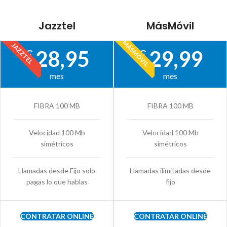
Jazztel
MásMóvil
MÁSMÓVIL
JAZZTEL
28,95
29,99
€
€
mes
mes
FIBRA 100 MB
FIBRA 100 MB
Velocidad 100 Mb
Velocidad 100 Mb
simétricos
simétricos
Llamadas desde Fijo solo
Llamadas ilimitadas desde
pagas lo que hablas
fijo
CONTRATAR ONLINE
CONTRATAR ONLINE