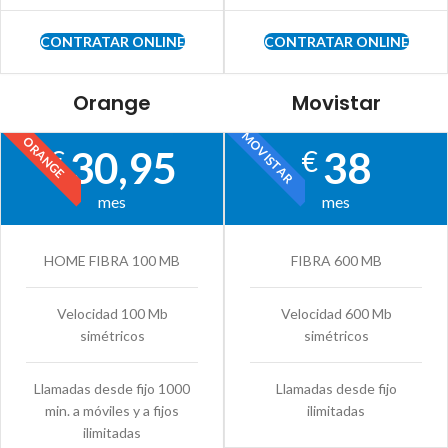
CONTRATAR ONLINE
CONTRATAR ONLINE
Orange
Movistar
MOVISTAR
ORANGE
30,95
38
€
€
mes
mes
HOME FIBRA 100 MB
FIBRA 600 MB
Velocidad 100 Mb
Velocidad 600 Mb
simétricos
simétricos
Llamadas desde fijo 1000
Llamadas desde fijo
min. a móviles y a fijos
ilimitadas
ilimitadas