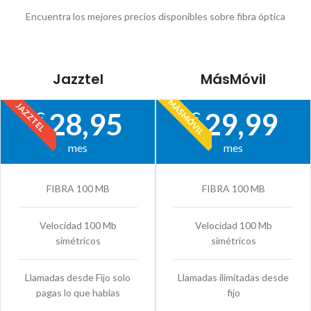
Encuentra los mejores precios disponibles sobre fibra óptica
Jazztel
MásMóvil
MÁSMÓVIL
JAZZTEL
28,95
29,99
€
€
mes
mes
FIBRA 100 MB
FIBRA 100 MB
Velocidad 100 Mb
Velocidad 100 Mb
simétricos
simétricos
Llamadas desde Fijo solo
Llamadas ilimitadas desde
pagas lo que hablas
fijo