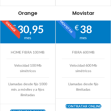
Orange
Movistar
MOVISTAR
ORANGE
30,95
38
€
€
mes
mes
HOME FIBRA 100 MB
FIBRA 600 MB
Velocidad 100 Mb
Velocidad 600 Mb
simétricos
simétricos
Llamadas desde fijo 1000
Llamadas desde fijo
min. a móviles y a fijos
ilimitadas
ilimitadas
CONTRATAR ONLINE