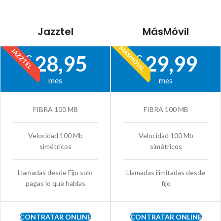
Jazztel
MásMóvil
MÁSMÓVIL
JAZZTEL
28,95
29,99
€
€
mes
mes
FIBRA 100 MB
FIBRA 100 MB
Velocidad 100 Mb
Velocidad 100 Mb
simétricos
simétricos
Llamadas desde Fijo solo
Llamadas ilimitadas desde
pagas lo que hablas
fijo
CONTRATAR ONLINE
CONTRATAR ONLINE