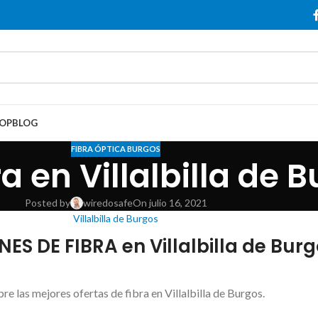
OP
BLOG
FIBRA ÓPTICA BURGOS
a en Villalbilla de 
Posted by
wiredosafe
On julio 16, 2021
Villalbilla de Burgos
S DE FIBRA en Villalbilla de Bur
e las mejores ofertas de fibra en Villalbilla de Burgos.