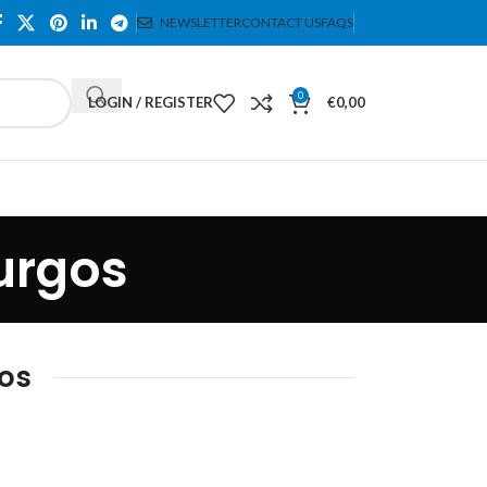
NEWSLETTER
CONTACT US
FAQS
0
LOGIN / REGISTER
€
0,00
Burgos
gos