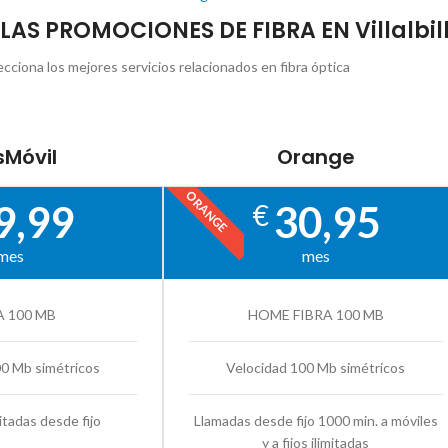
 LAS PROMOCIONES DE FIBRA EN Villalbil
ecciona los mejores servicios relacionados en fibra óptica
Móvil
Orange
ORANGE
9,99
30,95
€
mes
mes
A 100 MB
HOME FIBRA 100 MB
00 Mb simétricos
Velocidad 100 Mb simétricos
itadas desde fijo
Llamadas desde fijo 1000 min. a móviles
y a fijos ilimitadas