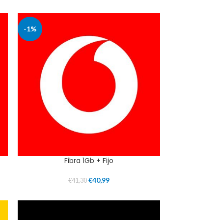
-1%
Fibra 1Gb + Fijo
€
40,99
€
41,30