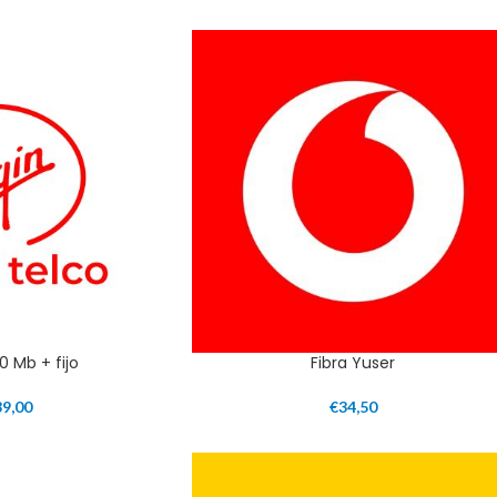
0 Mb + fijo
Fibra Yuser
39,00
€
34,50