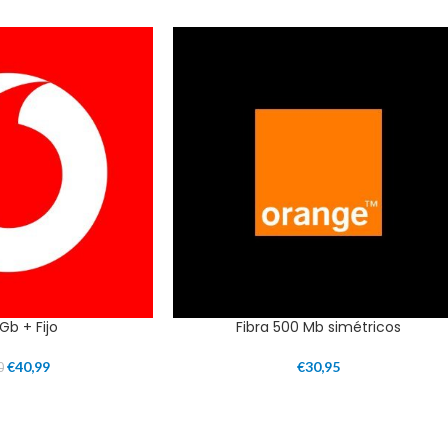
1Gb + Fijo
Fibra 500 Mb simétricos
€
40,99
€
30,95
0