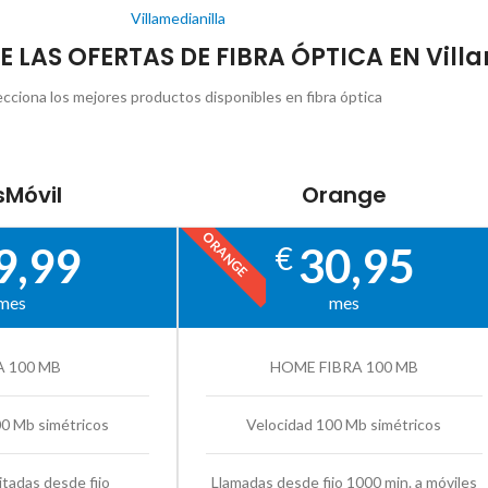
Villamedianilla
E LAS OFERTAS DE FIBRA ÓPTICA EN Vill
ecciona los mejores productos disponibles en fibra óptica
Móvil
Orange
ORANGE
9,99
30,95
€
mes
mes
A 100 MB
HOME FIBRA 100 MB
00 Mb simétricos
Velocidad 100 Mb simétricos
itadas desde fijo
Llamadas desde fijo 1000 min. a móviles