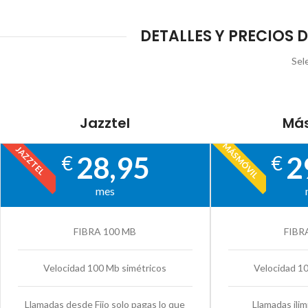
DETALLES Y PRECIOS D
Sel
Jazztel
Más
MÁSMÓVIL
JAZZTEL
28,95
2
€
€
mes
FIBRA 100 MB
FIBR
Velocidad 100 Mb simétricos
Velocidad 1
Llamadas desde Fijo solo pagas lo que
Llamadas ilim