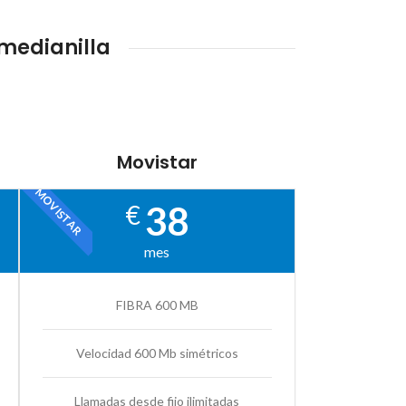
amedianilla
Movistar
MOVISTAR
38
€
mes
FIBRA 600 MB
Velocidad 600 Mb simétricos
Llamadas desde fijo ilimitadas