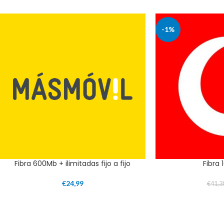
-1%
Fibra 600Mb + ilimitadas fijo a fijo
Fibra 
€
24,99
€
41,3