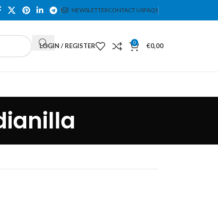
NEWSLETTER
CONTACT US
FAQS
0
LOGIN / REGISTER
€
0,00
ianilla