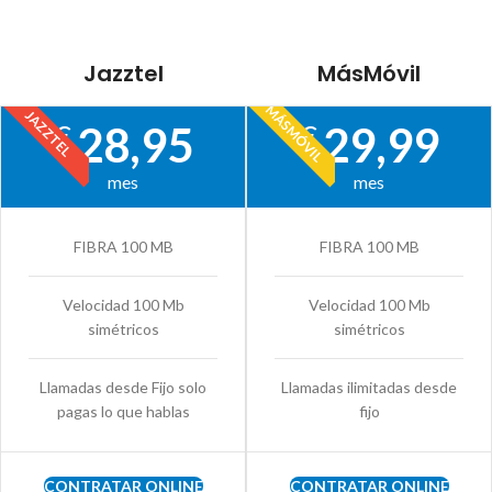
Jazztel
MásMóvil
MÁSMÓVIL
JAZZTEL
28,95
29,99
€
€
mes
mes
FIBRA 100 MB
FIBRA 100 MB
Velocidad 100 Mb
Velocidad 100 Mb
simétricos
simétricos
Llamadas desde Fijo solo
Llamadas ilimitadas desde
pagas lo que hablas
fijo
CONTRATAR ONLINE
CONTRATAR ONLINE