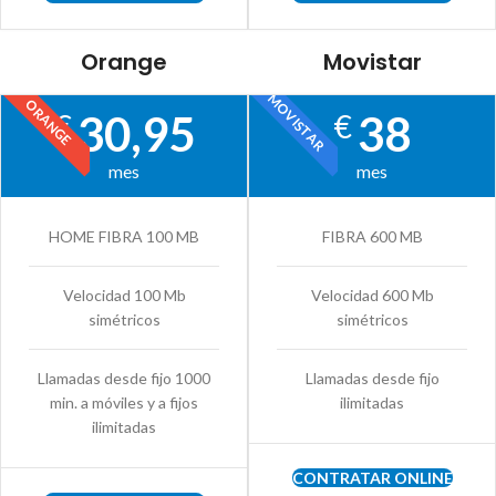
Orange
Movistar
MOVISTAR
ORANGE
30,95
38
€
€
mes
mes
HOME FIBRA 100 MB
FIBRA 600 MB
Velocidad 100 Mb
Velocidad 600 Mb
simétricos
simétricos
Llamadas desde fijo 1000
Llamadas desde fijo
min. a móviles y a fijos
ilimitadas
ilimitadas
CONTRATAR ONLINE