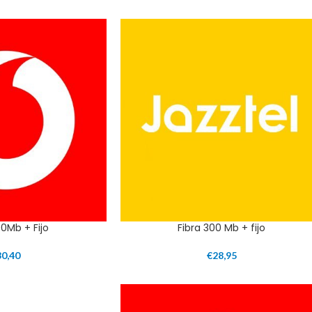
00Mb + Fijo
Fibra 300 Mb + fijo
30,40
€
28,95