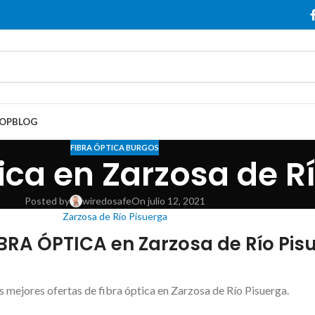
OP
BLOG
FIBRA ÓPTICA BURGOS
tica en Zarzosa de R
Posted by
wiredosafe
On julio 12, 2021
Zarzosa de Río Pisuerga
BRA ÓPTICA en Zarzosa de Río Pis
s mejores ofertas de fibra óptica en Zarzosa de Río Pisuerga.