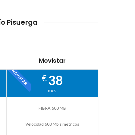
ío Pisuerga
Movistar
MOVISTAR
38
€
mes
FIBRA 600 MB
Velocidad 600 Mb simétricos