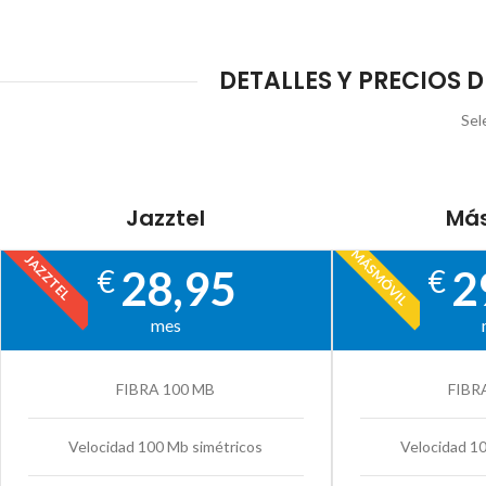
DETALLES Y PRECIOS D
Sel
Jazztel
Más
MÁSMÓVIL
JAZZTEL
28,95
2
€
€
mes
FIBRA 100 MB
FIBR
Velocidad 100 Mb simétricos
Velocidad 1