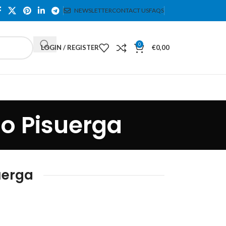
NEWSLETTER
CONTACT US
FAQS
0
LOGIN / REGISTER
€
0,00
ío Pisuerga
uerga