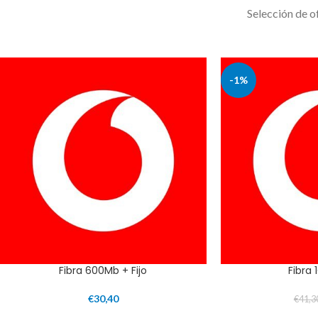
Selección de of
-1%
Fibra 600Mb + Fijo
Fibra 
€
30,40
€
41,3