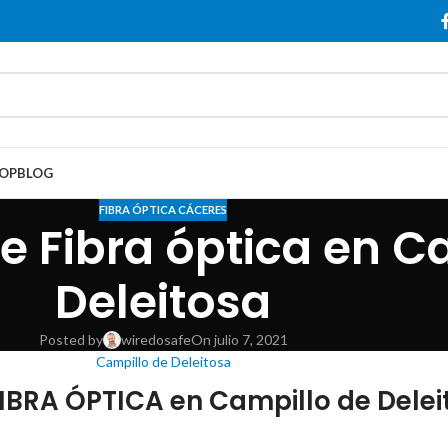
OP
BLOG
FIBRA ÓPTICA CÁCERES
 Fibra óptica en C
Deleitosa
Posted by
wiredosafe
On julio 7, 2021
Campillo de Deleitosa
IBRA ÓPTICA en Campillo de Delei