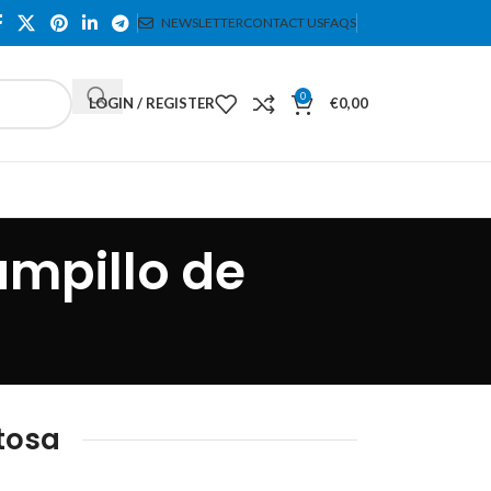
NEWSLETTER
CONTACT US
FAQS
0
LOGIN / REGISTER
€
0,00
ampillo de
tosa