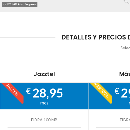
DETALLES Y PRECIOS 
Selec
Jazztel
Más
MÁSMÓVIL
JAZZTEL
28,95
2
€
€
mes
FIBRA 100 MB
FIBR