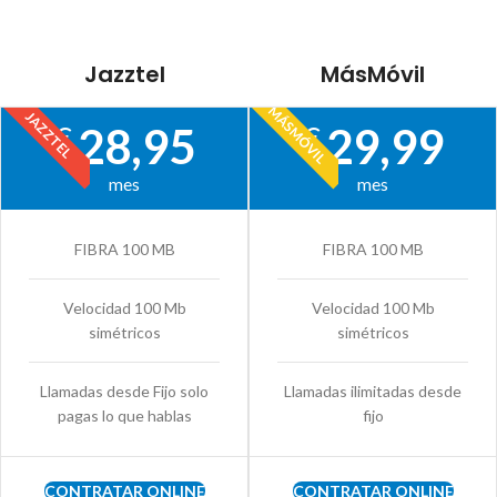
Jazztel
MásMóvil
MÁSMÓVIL
JAZZTEL
28,95
29,99
€
€
mes
mes
FIBRA 100 MB
FIBRA 100 MB
Velocidad 100 Mb
Velocidad 100 Mb
simétricos
simétricos
Llamadas desde Fijo solo
Llamadas ilimitadas desde
pagas lo que hablas
fijo
CONTRATAR ONLINE
CONTRATAR ONLINE