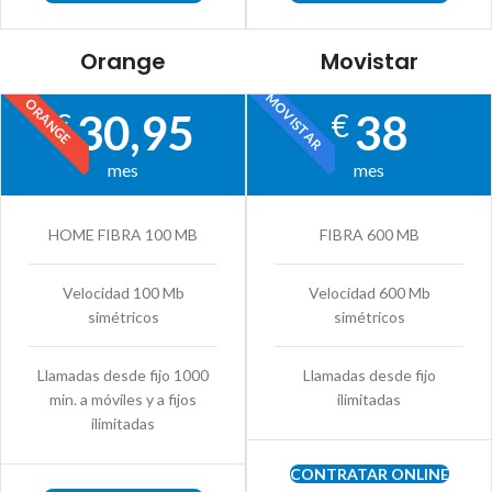
Orange
Movistar
MOVISTAR
ORANGE
30,95
38
€
€
mes
mes
HOME FIBRA 100 MB
FIBRA 600 MB
Velocidad 100 Mb
Velocidad 600 Mb
simétricos
simétricos
Llamadas desde fijo 1000
Llamadas desde fijo
min. a móviles y a fijos
ilimitadas
ilimitadas
CONTRATAR ONLINE