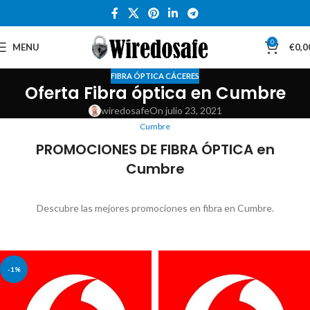
0
MENU
€
0,0
FIBRA ÓPTICA CÁCERES
Oferta Fibra óptica en Cumbre
wiredosafe
On julio 23, 2021
Cumbre
PROMOCIONES DE FIBRA ÓPTICA en
Cumbre
Descubre las mejores promociones en fibra en Cumbre.
-1%