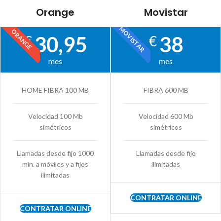
Orange
Movistar
MOVISTAR
ORANGE
30,95
38
€
€
mes
mes
HOME FIBRA 100 MB
FIBRA 600 MB
Velocidad 100 Mb
Velocidad 600 Mb
simétricos
simétricos
Llamadas desde fijo 1000
Llamadas desde fijo
min. a móviles y a fijos
ilimitadas
ilimitadas
CONTRATAR ONLINE
CONTRATAR ONLINE