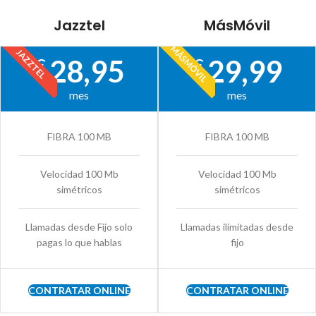
Jazztel
MásMóvil
MÁSMÓVIL
JAZZTEL
28,95
29,99
€
€
mes
mes
FIBRA 100 MB
FIBRA 100 MB
Velocidad 100 Mb
Velocidad 100 Mb
simétricos
simétricos
Llamadas desde Fijo solo
Llamadas ilimitadas desde
pagas lo que hablas
fijo
CONTRATAR ONLINE
CONTRATAR ONLINE