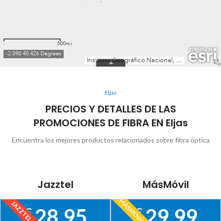
Eljas
PRECIOS Y DETALLES DE LAS
PROMOCIONES DE FIBRA EN Eljas
Encuentra los mejores productos relacionados sobre fibra óptica
Jazztel
MásMóvil
MÁSMÓVIL
JAZZTEL
28,95
29,99
€
€