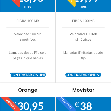
mes
mes
FIBRA 100 MB
FIBRA 100 MB
Velocidad 100 Mb
Velocidad 100 Mb
simétricos
simétricos
Llamadas desde Fijo solo
Llamadas ilimitadas desde
pagas lo que hablas
fijo
CONTRATAR ONLINE
CONTRATAR ONLINE
Orange
Movistar
MOVISTAR
ORANGE
30,95
38
€
€