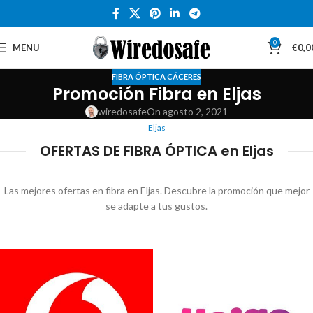
0
MENU
€
0,0
FIBRA ÓPTICA CÁCERES
Promoción Fibra en Eljas
wiredosafe
On agosto 2, 2021
Eljas
OFERTAS DE FIBRA ÓPTICA en Eljas
Las mejores ofertas en fibra en Eljas. Descubre la promoción que mejor
se adapte a tus gustos.