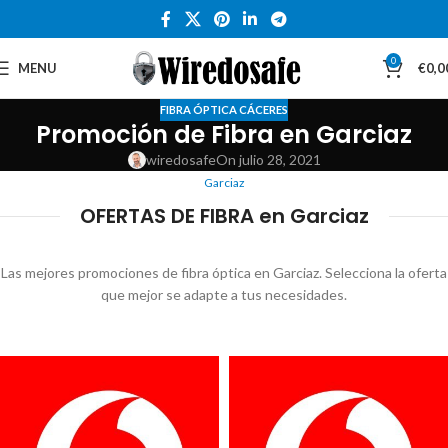
0
MENU
€
0,0
FIBRA ÓPTICA CÁCERES
Promoción de Fibra en Garciaz
wiredosafe
On julio 28, 2021
Garciaz
OFERTAS DE FIBRA en Garciaz
Las mejores promociones de fibra óptica en Garciaz. Selecciona la oferta
que mejor se adapte a tus necesidades.