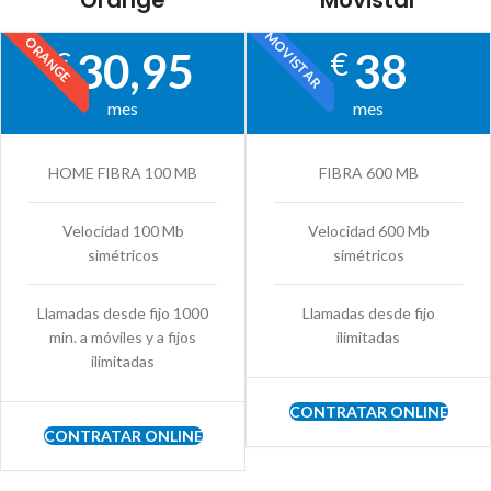
Orange
Movistar
MOVISTAR
ORANGE
30,95
38
€
€
mes
mes
HOME FIBRA 100 MB
FIBRA 600 MB
Velocidad 100 Mb
Velocidad 600 Mb
simétricos
simétricos
Llamadas desde fijo 1000
Llamadas desde fijo
min. a móviles y a fijos
ilimitadas
ilimitadas
CONTRATAR ONLINE
CONTRATAR ONLINE