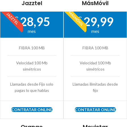
Jazztel
MásMóvil
MÁSMÓVIL
JAZZTEL
28,95
29,99
€
€
mes
mes
FIBRA 100 MB
FIBRA 100 MB
Velocidad 100 Mb
Velocidad 100 Mb
simétricos
simétricos
Llamadas desde Fijo solo
Llamadas ilimitadas desde
pagas lo que hablas
fijo
CONTRATAR ONLINE
CONTRATAR ONLINE