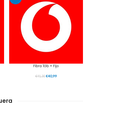
Fibra 1Gb + Fijo
€
40,99
€
41,30
uera