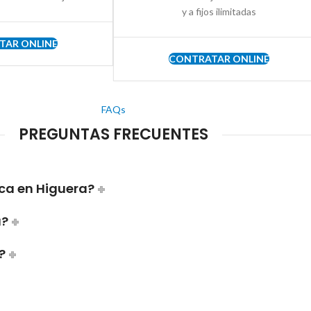
y a fijos ilimitadas
TAR ONLINE
CONTRATAR ONLINE
FAQs
PREGUNTAS FRECUENTES
ca en Higuera?
a?
?