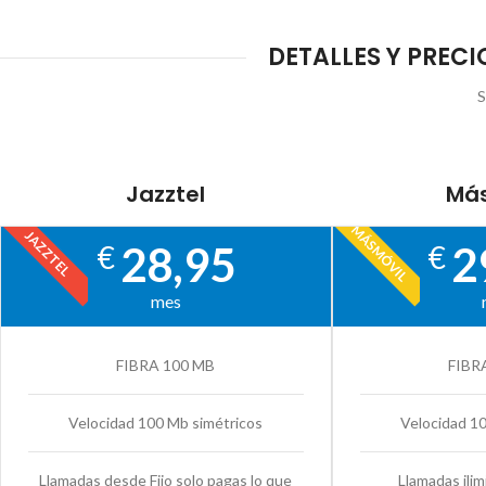
DETALLES Y PRECI
S
Jazztel
Más
MÁSMÓVIL
JAZZTEL
28,95
2
€
€
mes
FIBRA 100 MB
FIBR
Velocidad 100 Mb simétricos
Velocidad 1
Llamadas desde Fijo solo pagas lo que
Llamadas ilim