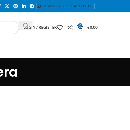
NEWSLETTER
CONTACT US
FAQS
0
LOGIN / REGISTER
€
0,00
era