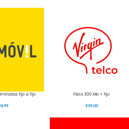
imitadas fijo a fijo
Fibra 300 Mb + fijo
24,99
€
39,00