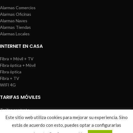
Alarmas Comercios
Alarmas Oficinas
Alarmas Naves
Alarmas Tiendas
Alarmas Locales
INTERNET EN CASA
Fibra + Móvil + TV
Fibra óptica + Móvil
Fibra óptica
Fibra + TV
WIFI 4G
TARIFAS MÓVILES
Tarifas contrato
Tarifas prepago
Este sitio web utiliza cookies para mejorar su experiencia. Sino
WIREDOSAFE
2021
Aviso Legal
|
Política de Cookies
|
Sitemap
estás de acuerdo con esto, puedes optar a configurarlas
0