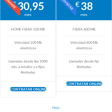
MOVISTAR
ORANGE
30,95
38
€
€
mes
mes
HOME FIBRA 100 MB
FIBRA 600 MB
Velocidad 100 Mb
Velocidad 600 Mb
simétricos
simétricos
Llamadas desde fijo 1000
Llamadas desde fijo
min. a móviles y a fijos
ilimitadas
ilimitadas
CONTRATAR ONLINE
CONTRATAR ONLINE
FAQs