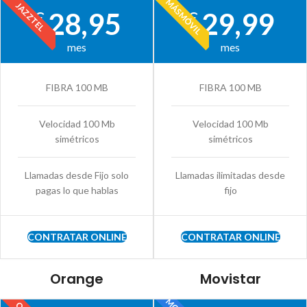
MÁSMÓVIL
JAZZTEL
28,95
29,99
€
€
mes
mes
FIBRA 100 MB
FIBRA 100 MB
Velocidad 100 Mb
Velocidad 100 Mb
simétricos
simétricos
Llamadas desde Fijo solo
Llamadas ilimitadas desde
pagas lo que hablas
fijo
CONTRATAR ONLINE
CONTRATAR ONLINE
Orange
Movistar