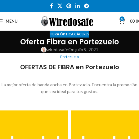
0
MENU
€
0,0
FIBRA ÓPTICA CÁCERES
Oferta Fibra en Portezuelo
wiredosafe
On julio 9, 2021
Portezuelo
OFERTAS DE FIBRA en Portezuelo
La mejor oferta de banda ancha en Portezuelo. Encuentra la promoción
que sea ideal para tus gustos.