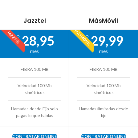
Jazztel
MásMóvil
MÁSMÓVIL
JAZZTEL
28,95
29,99
€
€
mes
mes
FIBRA 100 MB
FIBRA 100 MB
Velocidad 100 Mb
Velocidad 100 Mb
simétricos
simétricos
Llamadas desde Fijo solo
Llamadas ilimitadas desde
pagas lo que hablas
fijo
CONTRATAR ONLINE
CONTRATAR ONLINE