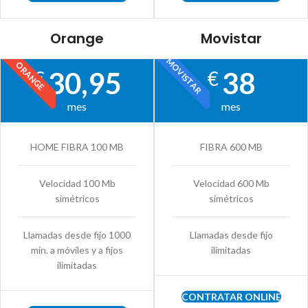
Orange
Movistar
MOVISTAR
ORANGE
30,95
38
€
€
mes
mes
HOME FIBRA 100 MB
FIBRA 600 MB
Velocidad 100 Mb
Velocidad 600 Mb
simétricos
simétricos
Llamadas desde fijo 1000
Llamadas desde fijo
min. a móviles y a fijos
ilimitadas
ilimitadas
CONTRATAR ONLINE