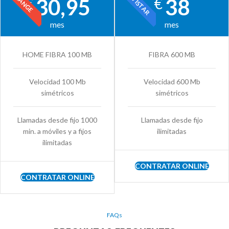
MOVISTAR
ORANGE
30,95
38
€
€
mes
mes
HOME FIBRA 100 MB
FIBRA 600 MB
Velocidad 100 Mb
Velocidad 600 Mb
simétricos
simétricos
Llamadas desde fijo 1000
Llamadas desde fijo
min. a móviles y a fijos
ilimitadas
ilimitadas
CONTRATAR ONLINE
CONTRATAR ONLINE
FAQs