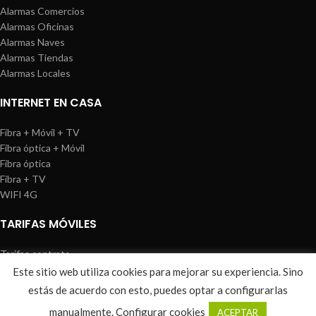
Alarmas Comercios
Alarmas Oficinas
Alarmas Naves
Alarmas Tiendas
Alarmas Locales
INTERNET EN CASA
Fibra + Móvil + TV
Fibra óptica + Móvil
Fibra óptica
Fibra + TV
WIFI 4G
TARIFAS MÓVILES
Tarifas contrato
Tarifas prepago
Este sitio web utiliza cookies para mejorar su experiencia. Sino
WIREDOSAFE
2021
Aviso Legal
|
Política de Cookies
|
Sitemap
estás de acuerdo con esto, puedes optar a configurarlas
0
manualmente.
Configurar cookies
ACEPTAR