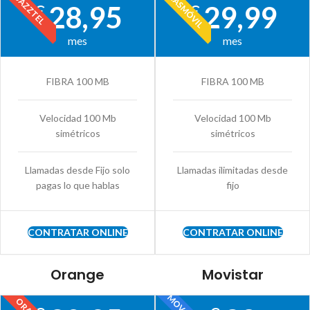
MÁSMÓVIL
JAZZTEL
28,95
29,99
€
€
mes
mes
FIBRA 100 MB
FIBRA 100 MB
Velocidad 100 Mb
Velocidad 100 Mb
simétricos
simétricos
Llamadas desde Fijo solo
Llamadas ilimitadas desde
pagas lo que hablas
fijo
CONTRATAR ONLINE
CONTRATAR ONLINE
Orange
Movistar