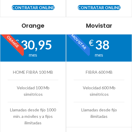
CONTRATAR ONLINE
CONTRATAR ONLINE
Orange
Movistar
MOVISTAR
ORANGE
30,95
38
€
€
mes
mes
HOME FIBRA 100 MB
FIBRA 600 MB
Velocidad 100 Mb
Velocidad 600 Mb
simétricos
simétricos
Llamadas desde fijo 1000
Llamadas desde fijo
min. a móviles y a fijos
ilimitadas
ilimitadas