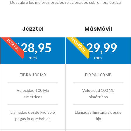
Descubre los mejores precios relacionados sobre fibra óptica
Jazztel
MásMóvil
MÁSMÓVIL
JAZZTEL
28,95
29,99
€
€
mes
mes
FIBRA 100 MB
FIBRA 100 MB
Velocidad 100 Mb
Velocidad 100 Mb
simétricos
simétricos
Llamadas desde Fijo solo
Llamadas ilimitadas desde
pagas lo que hablas
fijo