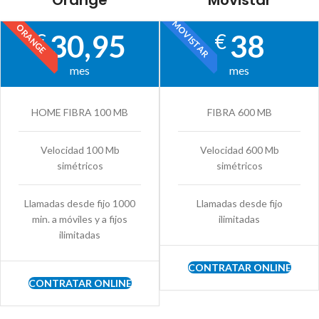
Orange
Movistar
MOVISTAR
ORANGE
30,95
38
€
€
mes
mes
HOME FIBRA 100 MB
FIBRA 600 MB
Velocidad 100 Mb
Velocidad 600 Mb
simétricos
simétricos
Llamadas desde fijo 1000
Llamadas desde fijo
min. a móviles y a fijos
ilimitadas
ilimitadas
CONTRATAR ONLINE
CONTRATAR ONLINE