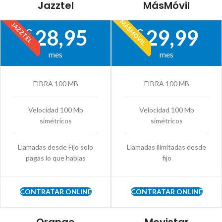
Jazztel
MásMóvil
MÁSMÓVIL
JAZZTEL
28,95
29,99
€
€
mes
mes
FIBRA 100 MB
FIBRA 100 MB
Velocidad 100 Mb
Velocidad 100 Mb
simétricos
simétricos
Llamadas desde Fijo solo
Llamadas ilimitadas desde
pagas lo que hablas
fijo
CONTRATAR ONLINE
CONTRATAR ONLINE