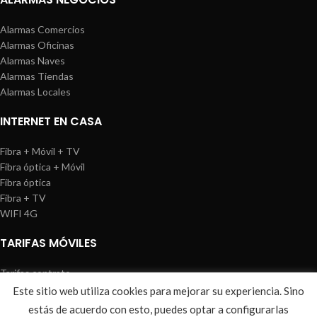
Alarmas Comercios
Alarmas Oficinas
Alarmas Naves
Alarmas Tiendas
Alarmas Locales
INTERNET EN CASA
Fibra + Móvil + TV
Fibra óptica + Móvil
Fibra óptica
Fibra + TV
WIFI 4G
TARIFAS MÓVILES
Tarifas contrato
Tarifas prepago
Este sitio web utiliza cookies para mejorar su experiencia. Sino
WIREDOSAFE
2021
Aviso Legal
|
Política de Cookies
|
Sitemap
estás de acuerdo con esto, puedes optar a configurarlas