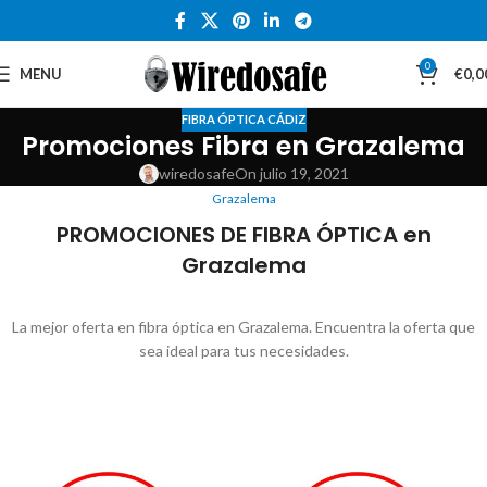
0
MENU
€
0,0
FIBRA ÓPTICA CÁDIZ
Promociones Fibra en Grazalema
wiredosafe
On julio 19, 2021
Grazalema
PROMOCIONES DE FIBRA ÓPTICA en
Grazalema
La mejor oferta en fibra óptica en Grazalema. Encuentra la oferta que
sea ideal para tus necesidades.