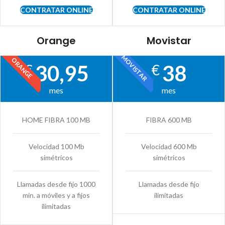
CONTRATAR ONLINE
CONTRATAR ONLINE
Orange
Movistar
MOVISTAR
ORANGE
30,95
38
€
€
mes
mes
HOME FIBRA 100 MB
FIBRA 600 MB
Velocidad 100 Mb
Velocidad 600 Mb
simétricos
simétricos
Llamadas desde fijo 1000
Llamadas desde fijo
min. a móviles y a fijos
ilimitadas
ilimitadas