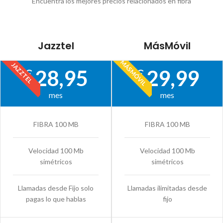
Encuentra los mejores precios relacionados en fibra
Jazztel
MásMóvil
MÁSMÓVIL
JAZZTEL
28,95
29,99
€
€
mes
mes
FIBRA 100 MB
FIBRA 100 MB
Velocidad 100 Mb
Velocidad 100 Mb
simétricos
simétricos
Llamadas desde Fijo solo
Llamadas ilimitadas desde
pagas lo que hablas
fijo