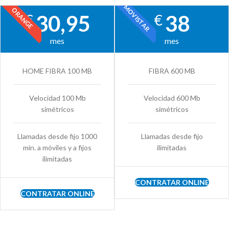
MOVISTAR
ORANGE
30,95
38
€
€
mes
mes
HOME FIBRA 100 MB
FIBRA 600 MB
Velocidad 100 Mb
Velocidad 600 Mb
simétricos
simétricos
Llamadas desde fijo 1000
Llamadas desde fijo
min. a móviles y a fijos
ilimitadas
ilimitadas
CONTRATAR ONLINE
CONTRATAR ONLINE