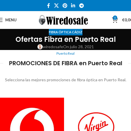
0
MENU
€
0,0
FIBRA ÓPTICA CÁDIZ
Ofertas Fibra en Puerto Real
wiredosafe
On julio 28, 2021
Puerto Real
PROMOCIONES DE FIBRA en Puerto Real
Selecciona las mejores promociones de fibra óptica en Puerto Real.