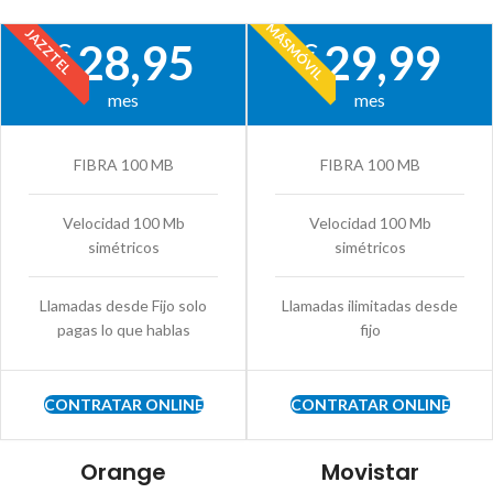
MÁSMÓVIL
JAZZTEL
28,95
29,99
€
€
mes
mes
FIBRA 100 MB
FIBRA 100 MB
Velocidad 100 Mb
Velocidad 100 Mb
simétricos
simétricos
Llamadas desde Fijo solo
Llamadas ilimitadas desde
pagas lo que hablas
fijo
CONTRATAR ONLINE
CONTRATAR ONLINE
Orange
Movistar