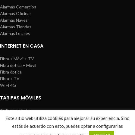
Alarmas Comercios
Alarmas Oficinas
Alarmas Naves
Alarmas Tiendas
Alarmas Locales
INTERNET EN CASA
Fibra + Móvil + TV
Fibra óptica + Móvil
Fibra óptica
Fibra + TV
WIFI 4G
TARIFAS MÓVILES
Tarifas contrato
Tarifas prepago
Este sitio web utiliza cookies para mejorar su experiencia. Sino
WIREDOSAFE
2021
Aviso Legal
|
Política de Cookies
|
Sitemap
estás de acuerdo con esto, puedes optar a configurarlas
0