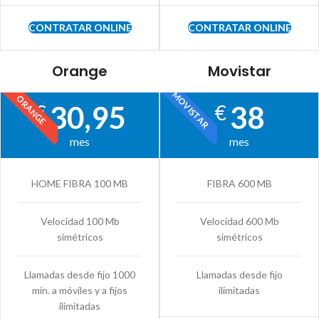
CONTRATAR ONLINE
CONTRATAR ONLINE
Orange
Movistar
MOVISTAR
ORANGE
30,95
38
€
€
mes
mes
HOME FIBRA 100 MB
FIBRA 600 MB
Velocidad 100 Mb
Velocidad 600 Mb
simétricos
simétricos
Llamadas desde fijo 1000
Llamadas desde fijo
min. a móviles y a fijos
ilimitadas
ilimitadas