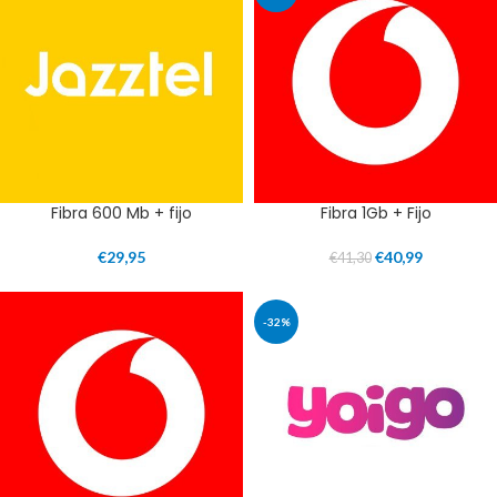
Fibra 600 Mb + fijo
Fibra 1Gb + Fijo
€
29,95
€
40,99
€
41,30
-32%