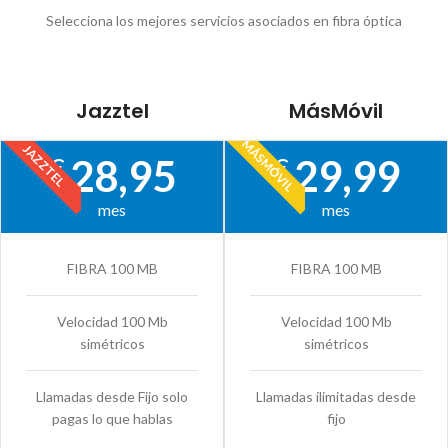
Selecciona los mejores servicios asociados en fibra óptica
Jazztel
MásMóvil
MÁSMÓVIL
JAZZTEL
28,95
29,99
€
€
mes
mes
FIBRA 100 MB
FIBRA 100 MB
Velocidad 100 Mb
Velocidad 100 Mb
simétricos
simétricos
Llamadas desde Fijo solo
Llamadas ilimitadas desde
pagas lo que hablas
fijo