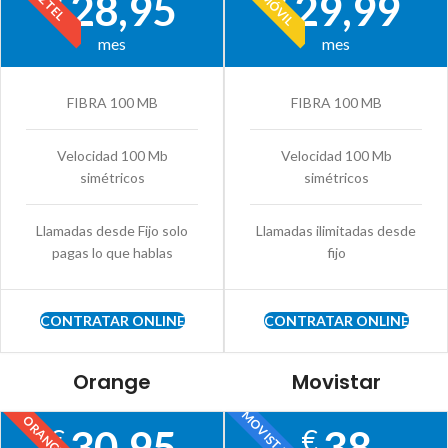
28,95
29,99
€
€
mes
mes
FIBRA 100 MB
FIBRA 100 MB
Velocidad 100 Mb
Velocidad 100 Mb
simétricos
simétricos
Llamadas desde Fijo solo
Llamadas ilimitadas desde
pagas lo que hablas
fijo
CONTRATAR ONLINE
CONTRATAR ONLINE
Orange
Movistar
MOVISTAR
ORANGE
30,95
38
€
€