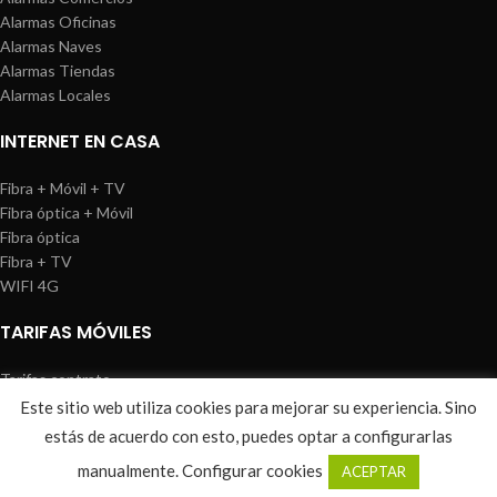
Alarmas Oficinas
Alarmas Naves
Alarmas Tiendas
Alarmas Locales
INTERNET EN CASA
Fibra + Móvil + TV
Fibra óptica + Móvil
Fibra óptica
Fibra + TV
WIFI 4G
TARIFAS MÓVILES
Tarifas contrato
Tarifas prepago
Este sitio web utiliza cookies para mejorar su experiencia. Sino
WIREDOSAFE
2021
Aviso Legal
|
Política de Cookies
|
Sitemap
estás de acuerdo con esto, puedes optar a configurarlas
0
manualmente.
Configurar cookies
ACEPTAR
Shop
Wishlist
Cart
My account