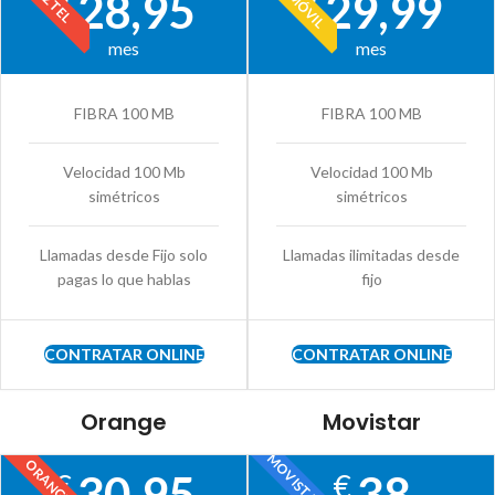
28,95
29,99
€
€
mes
mes
FIBRA 100 MB
FIBRA 100 MB
Velocidad 100 Mb
Velocidad 100 Mb
simétricos
simétricos
Llamadas desde Fijo solo
Llamadas ilimitadas desde
pagas lo que hablas
fijo
CONTRATAR ONLINE
CONTRATAR ONLINE
Orange
Movistar
MOVISTAR
ORANGE
30,95
38
€
€