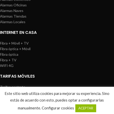
Alarmas Oficinas
Alarmas Naves
Alarmas Tiendas
Alarmas Locales
INTERNET EN CASA
Fibra + Móvil + TV
Fibra óptica + Móvil
Fibra óptica
Fibra + TV
WIFI 4G
TARIFAS MÓVILES
Tarifas contrato
Tarifas prepago
Este sitio web utiliza cookies para mejorar su experiencia. Sino
WIREDOSAFE
2021
Aviso Legal
|
Política de Cookies
|
Sitemap
estás de acuerdo con esto, puedes optar a configurarlas
0
manualmente.
Configurar cookies
ACEPTAR
Shop
Wishlist
Cart
My account