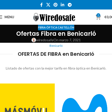
0
MENU
€
0,0
FIBRA ÓPTICA CASTELLÓN
Ofertas Fibra en Benicarló
wiredosafe
On marzo 7, 2021
Benicarló
OFERTAS DE FIBRA en Benicarló
Listado de ofertas con la mejor tarifa en fibra óptica en Benicarló.