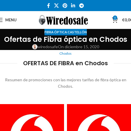
0
MENU
€
0,0
FIBRA ÓPTICA CASTELLÓN
Ofertas de Fibra óptica en Chodos
wiredosafe
On diciembre 15, 2020
Chodos
OFERTAS DE FIBRA en Chodos
Resumen de promociones con las mejores tarifas de fibra óptica en
Chodos.