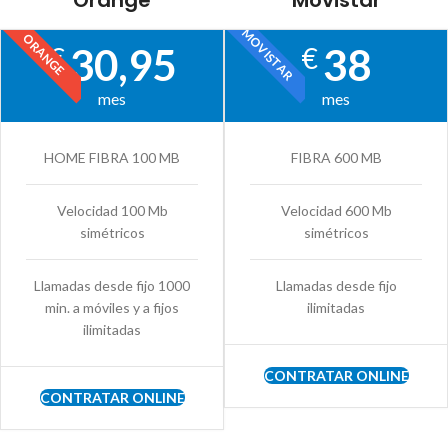
Orange
Movistar
MOVISTAR
ORANGE
30,95
38
€
€
mes
mes
HOME FIBRA 100 MB
FIBRA 600 MB
Velocidad 100 Mb
Velocidad 600 Mb
simétricos
simétricos
Llamadas desde fijo 1000
Llamadas desde fijo
min. a móviles y a fijos
ilimitadas
ilimitadas
CONTRATAR ONLINE
CONTRATAR ONLINE