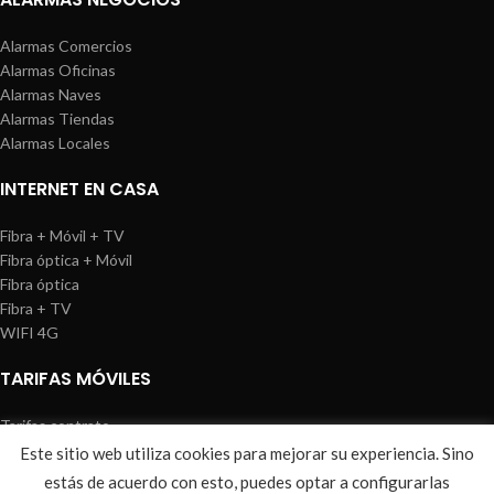
Alarmas Comercios
Alarmas Oficinas
Alarmas Naves
Alarmas Tiendas
Alarmas Locales
INTERNET EN CASA
Fibra + Móvil + TV
Fibra óptica + Móvil
Fibra óptica
Fibra + TV
WIFI 4G
TARIFAS MÓVILES
Tarifas contrato
Tarifas prepago
Este sitio web utiliza cookies para mejorar su experiencia. Sino
WIREDOSAFE
2021
Aviso Legal
|
Política de Cookies
|
Sitemap
estás de acuerdo con esto, puedes optar a configurarlas