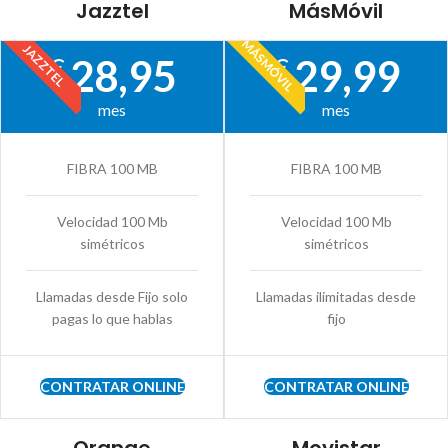
Jazztel
MásMóvil
MÁSMÓVIL
JAZZTEL
28,95
29,99
€
€
mes
mes
FIBRA 100 MB
FIBRA 100 MB
Velocidad 100 Mb
Velocidad 100 Mb
simétricos
simétricos
Llamadas desde Fijo solo
Llamadas ilimitadas desde
pagas lo que hablas
fijo
CONTRATAR ONLINE
CONTRATAR ONLINE