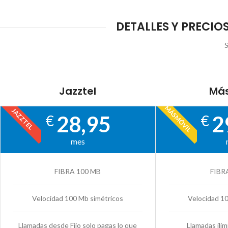
DETALLES Y PRECIO
S
Jazztel
Más
MÁSMÓVIL
JAZZTEL
28,95
2
€
€
mes
FIBRA 100 MB
FIBR
Velocidad 100 Mb simétricos
Velocidad 1
Llamadas desde Fijo solo pagas lo que
Llamadas ilim