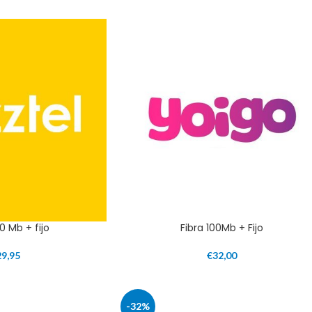
0 Mb + fijo
Fibra 100Mb + Fijo
29,95
€
32,00
-32%