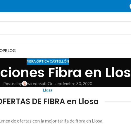
OP
BLOG
FIBRA ÓPTICA CASTELLÓN
iones Fibra en Llo
Posted by
wiredosafe
On septiembre 30, 2020
Llosa
OFERTAS DE FIBRA en Llosa
men de ofertas con la mejor tarifa de fibra en Llosa.