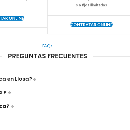
y a fijos ilimitadas
TAR ONLINE
CONTRATAR ONLINE
FAQs
PREGUNTAS FRECUENTES
ca en Llosa?
SL?
ica?