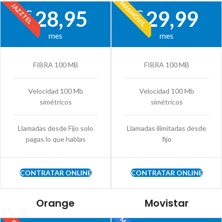
MÁSMÓVIL
JAZZTEL
28,95
29,99
€
€
mes
mes
FIBRA 100 MB
FIBRA 100 MB
Velocidad 100 Mb
Velocidad 100 Mb
simétricos
simétricos
Llamadas desde Fijo solo
Llamadas ilimitadas desde
pagas lo que hablas
fijo
CONTRATAR ONLINE
CONTRATAR ONLINE
Orange
Movistar