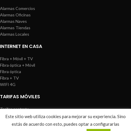
Alarmas Comercios
Alarmas Oficinas
Alarmas Naves
Alarmas Tiendas
Alarmas Locales
INTERNET EN CASA
Fibra + Móvil + TV
Fibra óptica + Móvil
Fibra óptica
Fibra + TV
WIFI 4G
TARIFAS MÓVILES
Tarifas contrato
Tarifas prepago
Este sitio web utiliza cookies para mejorar su experiencia. Sino
WIREDOSAFE
2021
Aviso Legal
|
Política de Cookies
|
Sitemap
estás de acuerdo con esto, puedes optar a configurarlas
0