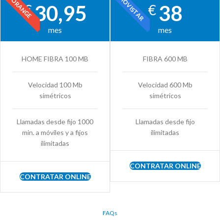
MOVISTAR
ORANGE
30,95
38
€
€
mes
mes
HOME FIBRA 100 MB
FIBRA 600 MB
Velocidad 100 Mb
Velocidad 600 Mb
simétricos
simétricos
Llamadas desde fijo 1000
Llamadas desde fijo
min. a móviles y a fijos
ilimitadas
ilimitadas
CONTRATAR ONLINE
CONTRATAR ONLINE
FAQs