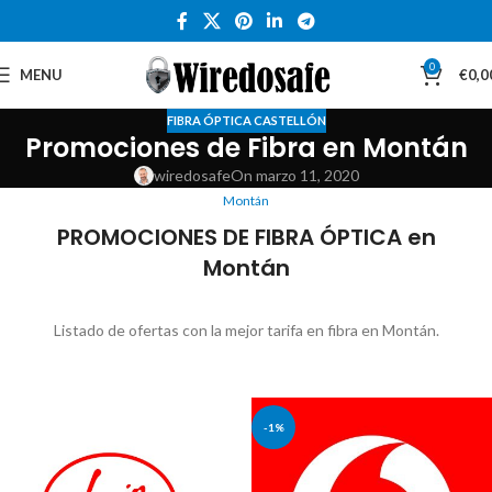
0
MENU
€
0,0
FIBRA ÓPTICA CASTELLÓN
Promociones de Fibra en Montán
wiredosafe
On marzo 11, 2020
Montán
PROMOCIONES DE FIBRA ÓPTICA en
Montán
Listado de ofertas con la mejor tarifa en fibra en Montán.
-1%