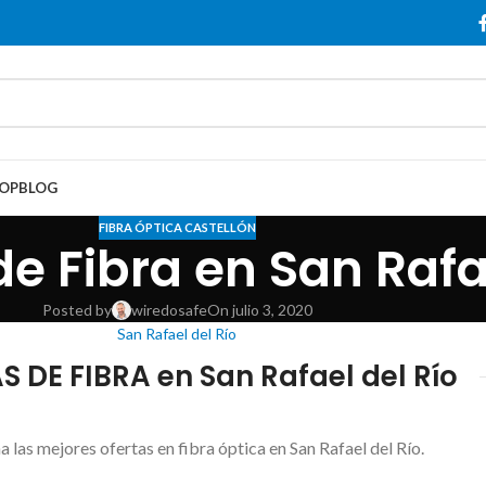
OP
BLOG
FIBRA ÓPTICA CASTELLÓN
 Fibra en San Rafae
Posted by
wiredosafe
On julio 3, 2020
San Rafael del Río
 DE FIBRA en San Rafael del Río
a las mejores ofertas en fibra óptica en San Rafael del Río.