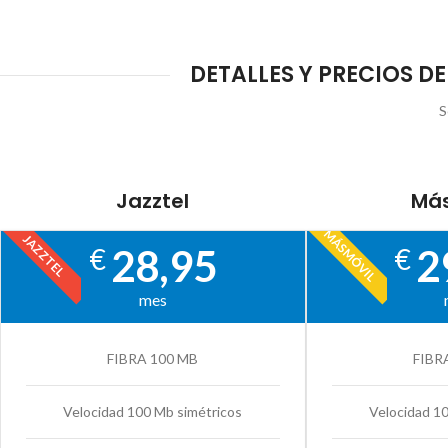
DETALLES Y PRECIOS DE
S
Jazztel
Más
MÁSMÓVIL
JAZZTEL
28,95
2
€
€
mes
FIBRA 100 MB
FIBR
Velocidad 100 Mb simétricos
Velocidad 1