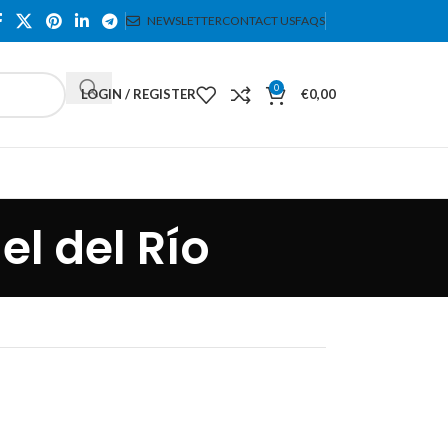
NEWSLETTER
CONTACT US
FAQS
0
LOGIN / REGISTER
€
0,00
l del Río