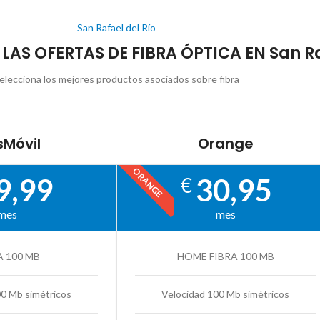
San Rafael del Río
 LAS OFERTAS DE FIBRA ÓPTICA EN San Ra
elecciona los mejores productos asociados sobre fibra
Móvil
Orange
ORANGE
9,99
30,95
€
mes
mes
A 100 MB
HOME FIBRA 100 MB
00 Mb simétricos
Velocidad 100 Mb simétricos