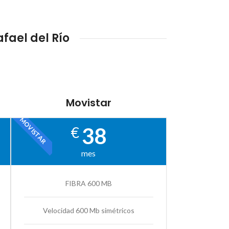
fael del Río
Movistar
MOVISTAR
38
€
mes
FIBRA 600 MB
Velocidad 600 Mb simétricos