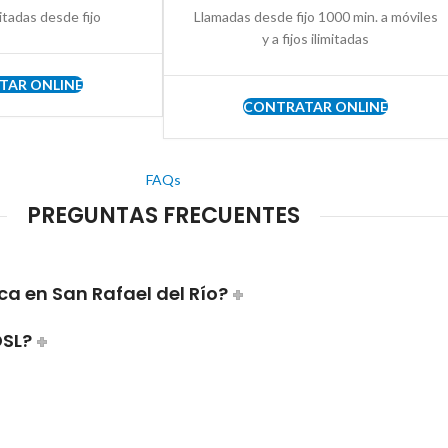
itadas desde fijo
Llamadas desde fijo 1000 min. a móviles
y a fijos ilimitadas
TAR ONLINE
CONTRATAR ONLINE
FAQs
PREGUNTAS FRECUENTES
a en San Rafael del Río?
DSL?