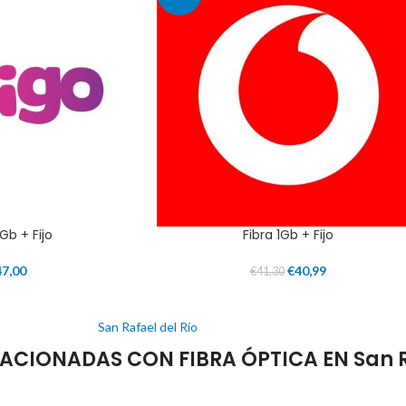
1Gb + Fijo
Fibra 1Gb + Fijo
47,00
€
40,99
€
41,30
San Rafael del Río
CIONADAS CON FIBRA ÓPTICA EN San Ra