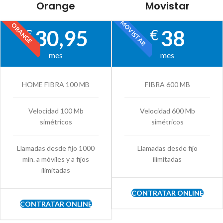
Orange
Movistar
MOVISTAR
ORANGE
30,95
38
€
€
mes
mes
HOME FIBRA 100 MB
FIBRA 600 MB
Velocidad 100 Mb
Velocidad 600 Mb
simétricos
simétricos
Llamadas desde fijo 1000
Llamadas desde fijo
min. a móviles y a fijos
ilimitadas
ilimitadas
CONTRATAR ONLINE
CONTRATAR ONLINE