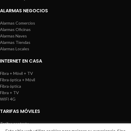
ALARMAS NEGOCIOS
Alarmas Comercios
Alarmas Oficinas
Alarmas Naves
Alarmas Tiendas
Alarmas Locales
INTERNET EN CASA
Fibra + Móvil + TV
Fibra óptica + Móvil
Fibra óptica
Fibra + TV
WIFI 4G
TARIFAS MÓVILES
Tarifas contrato
Tarifas prepago
Este sitio web utiliza cookies para mejorar su experiencia. Sino