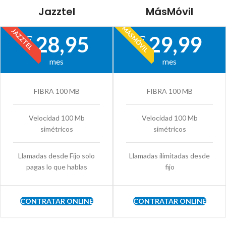
Jazztel
MásMóvil
MÁSMÓVIL
JAZZTEL
28,95
29,99
€
€
mes
mes
FIBRA 100 MB
FIBRA 100 MB
Velocidad 100 Mb
Velocidad 100 Mb
simétricos
simétricos
Llamadas desde Fijo solo
Llamadas ilimitadas desde
pagas lo que hablas
fijo
CONTRATAR ONLINE
CONTRATAR ONLINE