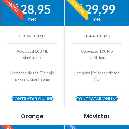
MÁSMÓVIL
JAZZTEL
28,95
29,99
€
€
mes
mes
FIBRA 100 MB
FIBRA 100 MB
Velocidad 100 Mb
Velocidad 100 Mb
simétricos
simétricos
Llamadas desde Fijo solo
Llamadas ilimitadas desde
pagas lo que hablas
fijo
CONTRATAR ONLINE
CONTRATAR ONLINE
Orange
Movistar