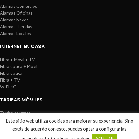
Alarmas Comercios
Alarmas Oficinas
Alarmas Naves
Alarmas Tiendas
Alarmas Locales
INTERNET EN CASA
Fibra + Móvil + TV
Fibra óptica + Móvil
Fibra óptica
Fibra + TV
WIFI 4G
TARIFAS MÓVILES
Tarifas contrato
Tarifas prepago
Este sitio web utiliza cookies para mejorar su experiencia. Sino
WIREDOSAFE
2021
Aviso Legal
|
Política de Cookies
|
Sitemap
estás de acuerdo con esto, puedes optar a configurarlas
0
manualmente.
Configurar cookies
ACEPTAR