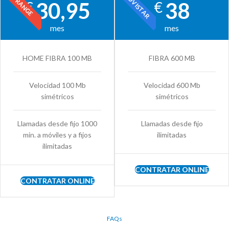
MOVISTAR
ORANGE
30,95
38
€
€
mes
mes
HOME FIBRA 100 MB
FIBRA 600 MB
Velocidad 100 Mb
Velocidad 600 Mb
simétricos
simétricos
Llamadas desde fijo 1000
Llamadas desde fijo
min. a móviles y a fijos
ilimitadas
ilimitadas
CONTRATAR ONLINE
CONTRATAR ONLINE
FAQs