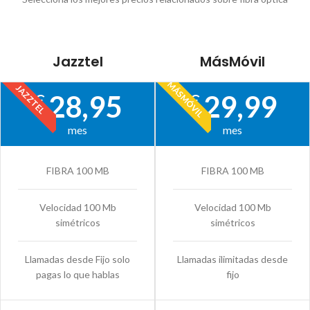
Jazztel
MásMóvil
MÁSMÓVIL
JAZZTEL
28,95
29,99
€
€
mes
mes
FIBRA 100 MB
FIBRA 100 MB
Velocidad 100 Mb
Velocidad 100 Mb
simétricos
simétricos
Llamadas desde Fijo solo
Llamadas ilimitadas desde
pagas lo que hablas
fijo