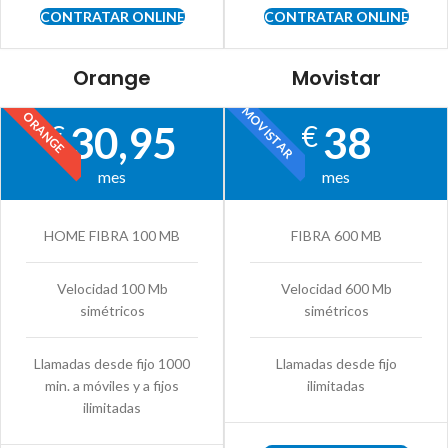
CONTRATAR ONLINE
CONTRATAR ONLINE
Orange
Movistar
MOVISTAR
ORANGE
30,95
38
€
€
mes
mes
HOME FIBRA 100 MB
FIBRA 600 MB
Velocidad 100 Mb
Velocidad 600 Mb
simétricos
simétricos
Llamadas desde fijo 1000
Llamadas desde fijo
min. a móviles y a fijos
ilimitadas
ilimitadas