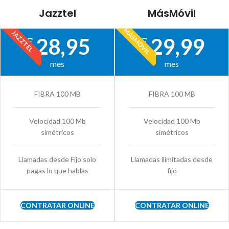
Jazztel
MásMóvil
MÁSMÓVIL
JAZZTEL
28,95
29,99
€
€
mes
mes
FIBRA 100 MB
FIBRA 100 MB
Velocidad 100 Mb
Velocidad 100 Mb
simétricos
simétricos
Llamadas desde Fijo solo
Llamadas ilimitadas desde
pagas lo que hablas
fijo
CONTRATAR ONLINE
CONTRATAR ONLINE