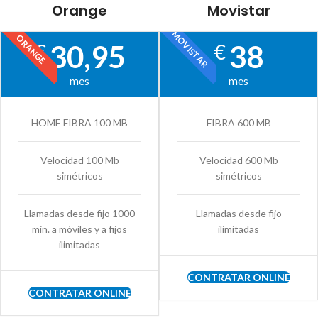
Orange
Movistar
MOVISTAR
ORANGE
30,95
38
€
€
mes
mes
HOME FIBRA 100 MB
FIBRA 600 MB
Velocidad 100 Mb
Velocidad 600 Mb
simétricos
simétricos
Llamadas desde fijo 1000
Llamadas desde fijo
min. a móviles y a fijos
ilimitadas
ilimitadas
CONTRATAR ONLINE
CONTRATAR ONLINE