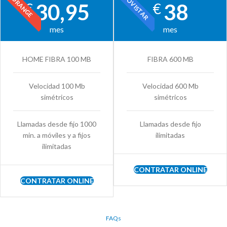
MOVISTAR
ORANGE
30,95
38
€
€
mes
mes
HOME FIBRA 100 MB
FIBRA 600 MB
Velocidad 100 Mb
Velocidad 600 Mb
simétricos
simétricos
Llamadas desde fijo 1000
Llamadas desde fijo
min. a móviles y a fijos
ilimitadas
ilimitadas
CONTRATAR ONLINE
CONTRATAR ONLINE
FAQs