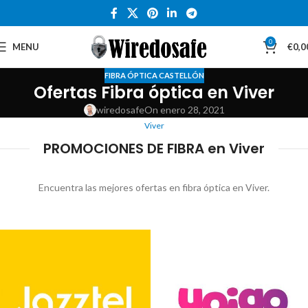
0
MENU
€
0,0
FIBRA ÓPTICA CASTELLÓN
Ofertas Fibra óptica en Viver
wiredosafe
On enero 28, 2021
Viver
PROMOCIONES DE FIBRA en Viver
Encuentra las mejores ofertas en fibra óptica en Viver.