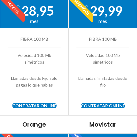
MÁSMÓVIL
JAZZTEL
28,95
29,99
€
€
mes
mes
FIBRA 100 MB
FIBRA 100 MB
Velocidad 100 Mb
Velocidad 100 Mb
simétricos
simétricos
Llamadas desde Fijo solo
Llamadas ilimitadas desde
pagas lo que hablas
fijo
CONTRATAR ONLINE
CONTRATAR ONLINE
Orange
Movistar