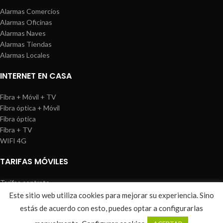
Alarmas Comercios
Alarmas Oficinas
Alarmas Naves
Alarmas Tiendas
Alarmas Locales
INTERNET EN CASA
Fibra + Móvil + TV
Fibra óptica + Móvil
Fibra óptica
Fibra + TV
WIFI 4G
TARIFAS MÓVILES
Tarifas contrato
Tarifas prepago
Este sitio web utiliza cookies para mejorar su experiencia. Sino
WIREDOSAFE
2021
Aviso Legal
|
Política de Cookies
|
Sitemap
estás de acuerdo con esto, puedes optar a configurarlas
0