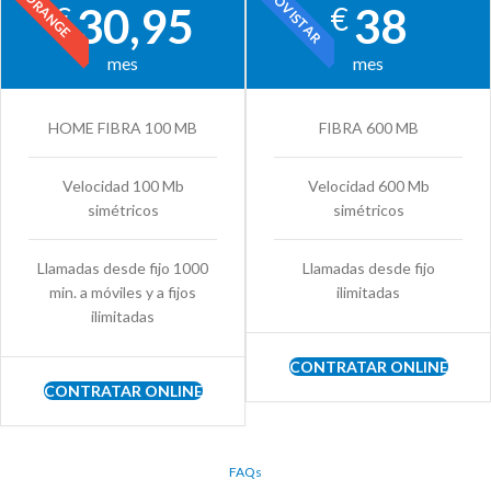
MOVISTAR
ORANGE
30,95
38
€
€
mes
mes
HOME FIBRA 100 MB
FIBRA 600 MB
Velocidad 100 Mb
Velocidad 600 Mb
simétricos
simétricos
Llamadas desde fijo 1000
Llamadas desde fijo
min. a móviles y a fijos
ilimitadas
ilimitadas
CONTRATAR ONLINE
CONTRATAR ONLINE
FAQs