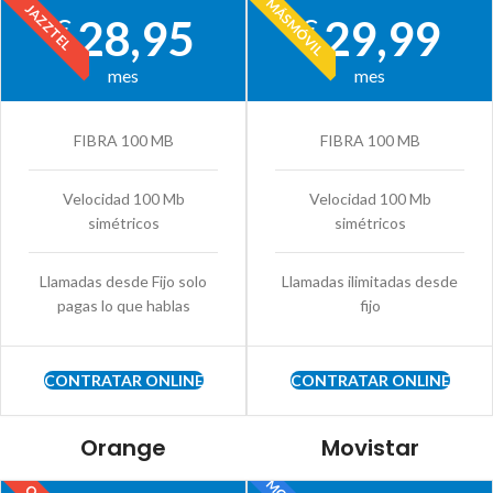
MÁSMÓVIL
JAZZTEL
28,95
29,99
€
€
mes
mes
FIBRA 100 MB
FIBRA 100 MB
Velocidad 100 Mb
Velocidad 100 Mb
simétricos
simétricos
Llamadas desde Fijo solo
Llamadas ilimitadas desde
pagas lo que hablas
fijo
CONTRATAR ONLINE
CONTRATAR ONLINE
Orange
Movistar