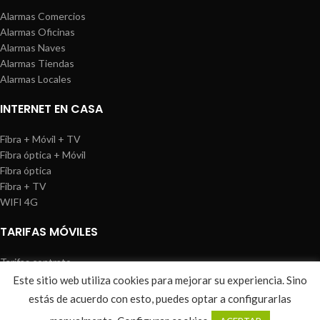
Alarmas Comercios
Alarmas Oficinas
Alarmas Naves
Alarmas Tiendas
Alarmas Locales
INTERNET EN CASA
Fibra + Móvil + TV
Fibra óptica + Móvil
Fibra óptica
Fibra + TV
WIFI 4G
TARIFAS MÓVILES
Tarifas contrato
Tarifas prepago
Este sitio web utiliza cookies para mejorar su experiencia. Sino
WIREDOSAFE
2021
Aviso Legal
|
Política de Cookies
|
Sitemap
estás de acuerdo con esto, puedes optar a configurarlas
0