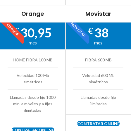
Orange
Movistar
MOVISTAR
ORANGE
30,95
38
€
€
mes
mes
HOME FIBRA 100 MB
FIBRA 600 MB
Velocidad 100 Mb
Velocidad 600 Mb
simétricos
simétricos
Llamadas desde fijo 1000
Llamadas desde fijo
min. a móviles y a fijos
ilimitadas
ilimitadas
CONTRATAR ONLINE
CONTRATAR ONLINE