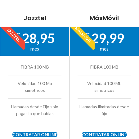
Jazztel
MásMóvil
MÁSMÓVIL
JAZZTEL
28,95
29,99
€
€
mes
mes
FIBRA 100 MB
FIBRA 100 MB
Velocidad 100 Mb
Velocidad 100 Mb
simétricos
simétricos
Llamadas desde Fijo solo
Llamadas ilimitadas desde
pagas lo que hablas
fijo
CONTRATAR ONLINE
CONTRATAR ONLINE