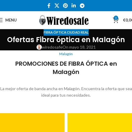
0
MENU
€
0,0
FIBRA ÓPTICA CIUDAD REAL
Ofertas Fibra óptica en Malagón
wiredosafe
On mayo 18, 2021
Malagón
PROMOCIONES DE FIBRA ÓPTICA en
Malagón
La mejor oferta de banda ancha en Malagón. Encuentra la oferta que sea
ideal para tus necesidades.