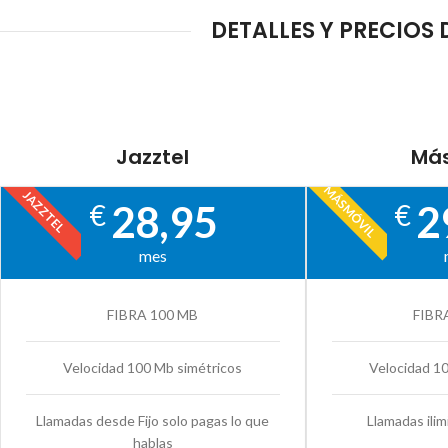
DETALLES Y PRECIOS
Jazztel
Más
MÁSMÓVIL
JAZZTEL
28,95
2
€
€
mes
FIBRA 100 MB
FIBR
Velocidad 100 Mb simétricos
Velocidad 1
Llamadas desde Fijo solo pagas lo que
Llamadas ilim
hablas