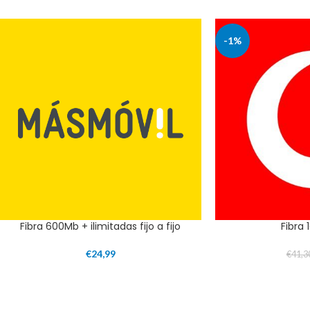
-1%
Fibra 600Mb + ilimitadas fijo a fijo
Fibra 
€
24,99
€
41,3