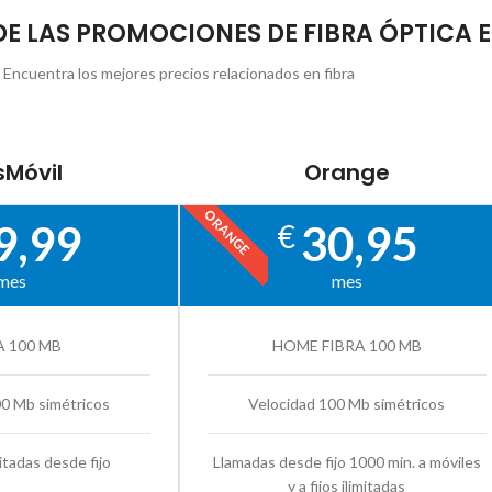
 DE LAS PROMOCIONES DE FIBRA ÓPTICA 
Encuentra los mejores precios relacionados en fibra
Móvil
Orange
ORANGE
9,99
30,95
€
mes
mes
A 100 MB
HOME FIBRA 100 MB
00 Mb simétricos
Velocidad 100 Mb simétricos
itadas desde fijo
Llamadas desde fijo 1000 min. a móviles
y a fijos ilimitadas