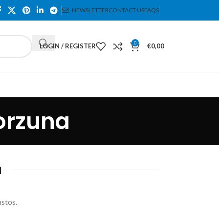
NEWSLETTER
CONTACT US
FAQS
0
LOGIN / REGISTER
€
0,00
orzuna
a
stos.