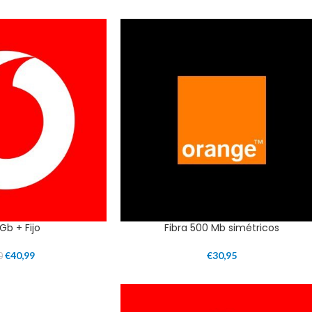
1Gb + Fijo
Fibra 500 Mb simétricos
€
40,99
€
30,95
0